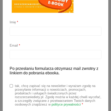
Imię
*
Kaszki dla niemowląt –
porównanie składu
Email
*
4 marca 2026
W dzisiejszym wpisie oceniłam ponad
100 kaszek dla niemowląt! Po takiej
Po przesłaniu formularza otrzymasz mail zwrotny z
linkiem do pobrania ebooka.
lekturze nasunął mi się wniosek, że jeśli
chodzi o produkty dla niemowląt, to
tak, chcę zapisać się na newsletter i wyrażam zgodę na
idziemy ku lepszemu. Coraz więcej
przesyłanie informacji o nowościach, promocjach,
produktach i usługach świadczonych przez
producentów stawia na naturalne kaszki
rozszerzaniediety.pl. Zgodę można w każdej chwili wycofać,
a szczegóły związane z przetwarzaniem Twoich danych
bez zbędnych dodatków. Wielu też na
osobowych znajdziesz w
polityce prywatności
*
przestrzeni roku (wtedy ostatnio