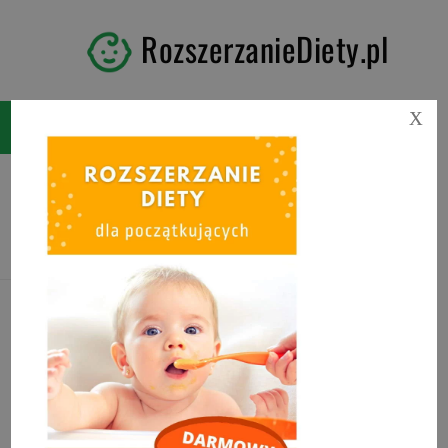
RozszerzanieDiety.pl
X
Tag:
ranking kaszek