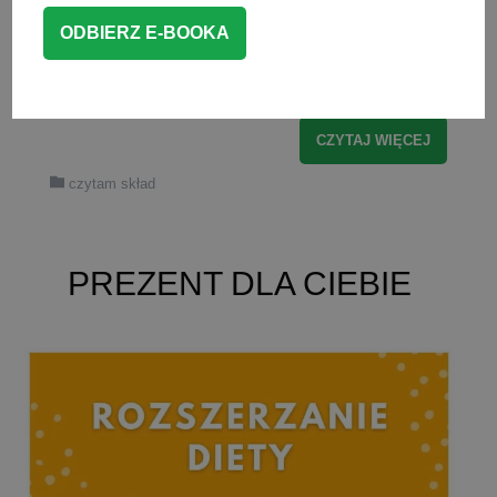
aktualizowałam wpis), usunęło z kaszek
cukier, olej palmowy, czy
maltodekstrynę. Jednak nadal […]
CZYTAJ WIĘCEJ
czytam skład
PREZENT DLA CIEBIE