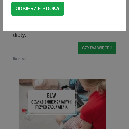
się wiąże? W poniższym wpisie
przygotowałam 10 najważniejszych
zasad BLW, którymi warto kierować się
wprowadzając tę metodę rozszerzania
diety.
CZYTAJ WIĘCEJ
BLW