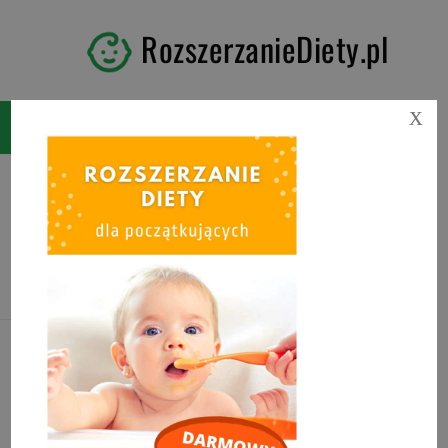
RozszerzanieDiety.pl
X
Tag:
rozszerzanie diety
BLW