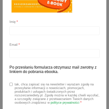
Imię
*
10 najważniejszych zasad
BLW
Email
*
16 maja 2023
Po przesłaniu formularza otrzymasz mail zwrotny z
BLW to jedna z metod rozszerzania
linkiem do pobrania ebooka.
diety niemowląt. Polega ona na
samodzielnym jedzeniu posiłków przez
tak, chcę zapisać się na newsletter i wyrażam zgodę na
przesyłanie informacji o nowościach, promocjach,
dziecko od początku wprowadzania
produktach i usługach świadczonych przez
rozszerzaniediety.pl. Zgodę można w każdej chwili wycofać,
pokarmów stałych. Chcesz dowiedzieć
a szczegóły związane z przetwarzaniem Twoich danych
osobowych znajdziesz w
polityce prywatności
*
się dokładnie co to jest BLW i z czym