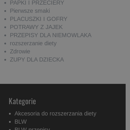
PAPKI I PRZECIERY
Pierwsze smaki
PLACUSZKI I GOFRY
POTRAWY Z JAJEK
PRZEPISY DLA NIEMOWLAKA
rozszerzanie diety
Zdrowie
ZUPY DLA DZIECKA
Kategorie
Akcesoria do rozszerzania diety
BLW
BLW przepisy