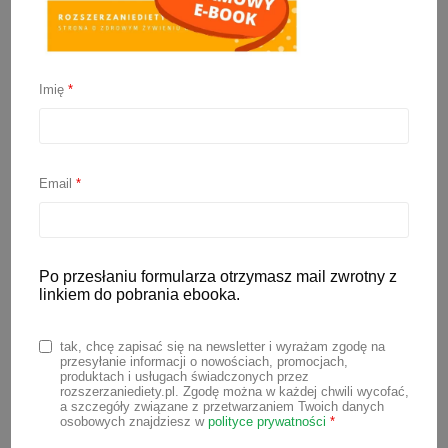
Imię
*
Kiedy rozszerzać dietę
niemowlaka?
Email
*
12 czerwca 2023
Po przesłaniu formularza otrzymasz mail zwrotny z
Kiedy rozpocząć rozszerzanie diety
linkiem do pobrania ebooka.
niemowlaka? Jaki wiek jest do tego
najbardziej odpowiedni? Czy 4-
tak, chcę zapisać się na newsletter i wyrażam zgodę na
przesyłanie informacji o nowościach, promocjach,
miesięczne niemowlę jest już gotowe na
produktach i usługach świadczonych przez
rozszerzaniediety.pl. Zgodę można w każdej chwili wycofać,
rozszerzanie diety? O tym przeczytasz
a szczegóły związane z przetwarzaniem Twoich danych
osobowych znajdziesz w
polityce prywatności
*
w poniższym artykule. Jest on oparty o