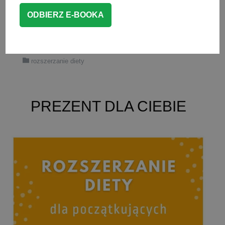
aktualne (2023 r.) zalecenia, zarówno
polskie, jak i ogólnoświatowe.
CZYTAJ WIĘCEJ
rozszerzanie diety
PREZENT DLA CIEBIE