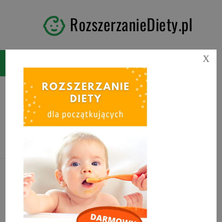
RozszerzanieDiety.pl
X
Tag:
rozszerzanie diety
kiedy