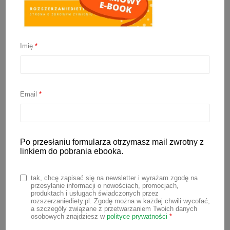
Imię
*
Rozszerzanie diety po 6
miesiącu – dlaczego
Email
*
akurat wtedy?
Po przesłaniu formularza otrzymasz mail zwrotny z
7 kwietnia 2026
linkiem do pobrania ebooka.
Bardzo często dostaję pytania o to
tak, chcę zapisać się na newsletter i wyrażam zgodę na
kiedy rozpocząć rozszerzanie diety
przesyłanie informacji o nowościach, promocjach,
produktach i usługach świadczonych przez
niemowlaka. O tym czemu kiedyś
rozszerzaniediety.pl. Zgodę można w każdej chwili wycofać,
a szczegóły związane z przetwarzaniem Twoich danych
wprowadzano posiłki stałe dużo
osobowych znajdziesz w
polityce prywatności
*
wcześniej niż teraz, pisałam w artykule