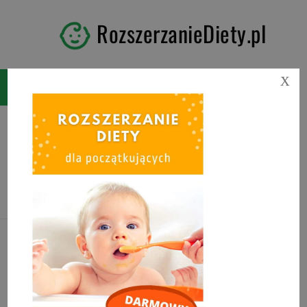
RozszerzanieDiety.pl
X
Tag:
rozszerzanie diety po
6 miesiącu