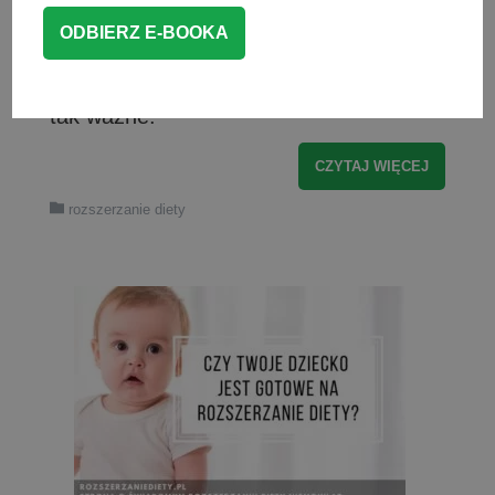
Rozszerzanie diety po 4 miesiącu?.
Dzisiaj postaram się wyjaśnić, dlaczego
rozszerzanie diety po 6 miesiącu jest
tak ważne.
CZYTAJ WIĘCEJ
rozszerzanie diety