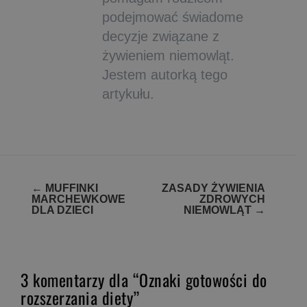
podejmować świadome
decyzje związane z
żywieniem niemowląt.
Jestem autorką tego
artykułu.
Zobacz
←
MUFFINKI
ZASADY ŻYWIENIA
MARCHEWKOWE
ZDROWYCH
wpisy
DLA DZIECI
NIEMOWLĄT
→
3 komentarzy dla “Oznaki gotowości do
rozszerzania diety”