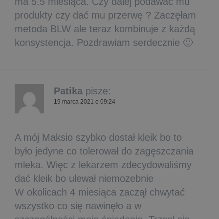
ma 5.5 miesiąca. Czy dalej podawać mu
produkty czy dać mu przerwę ? Zaczęłam
metoda BLW ale teraz kombinuje z każdą
konsystencja. Pozdrawiam serdecznie 🙂
Patika
pisze:
19 marca 2021 o 09:24
A mój Maksio szybko dostał kleik bo to
było jedyne co tolerował do zagęszczania
mleka. Więc z lekarzem zdecydowaliśmy
dać kleik bo ulewał niemozebnie
W okolicach 4 miesiąca zaczął chwytać
wszystko co się nawinęło a w