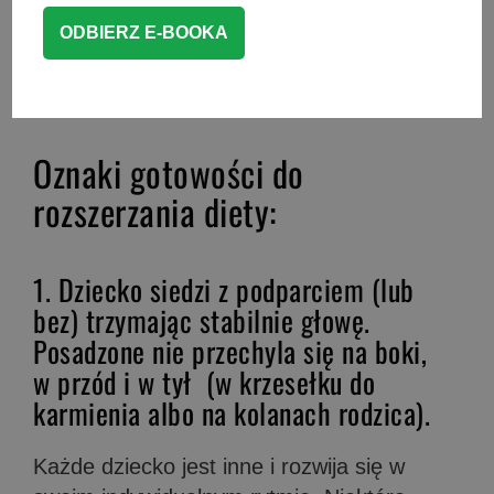
posiłków stałych niemowlakowi, maluch
powinien wykazywać tak zwane
oznaki
gotowości do rozszerzania diety
. Czym
one są i jak je rozpoznać?
Oznaki gotowości do
rozszerzania diety:
1. Dziecko siedzi z podparciem (lub
bez) trzymając stabilnie głowę.
Posadzone nie przechyla się na boki,
w przód i w tył (w krzesełku do
karmienia albo na kolanach rodzica).
Każde dziecko jest inne i rozwija się w