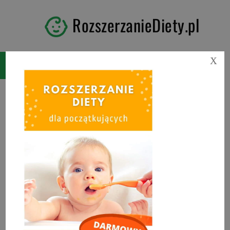
RozszerzanieDiety.pl
X