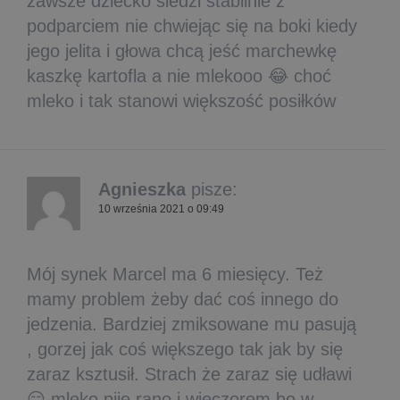
zawsze dziecko siedzi stabilnie z
podparciem nie chwiejąc się na boki kiedy
jego jelita i głowa chcą jeść marchewkę
kaszkę kartofla a nie mlekooo 😂 choć
mleko i tak stanowi większość posiłków
Agnieszka
pisze:
10 września 2021 o 09:49
Mój synek Marcel ma 6 miesięcy. Też
mamy problem żeby dać coś innego do
jedzenia. Bardziej zmiksowane mu pasują
, gorzej jak coś większego tak jak by się
zaraz ksztusił. Strach że zaraz się udławi
😑 mleko pije rano i wieczorem bo w