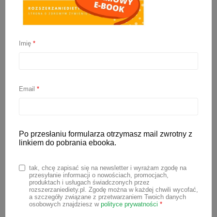
Oznaki gotowości do
rozszerzania diety
Imię
*
6 marca 2023
Email
*
Aktualne zalecenia specjalistów
rekomendują rozpoczęcie rozszerzania
diety około 6 miesiąca życia dziecka.
Po przesłaniu formularza otrzymasz mail zwrotny z
Jednak samo ukończenie połowy roku
linkiem do pobrania ebooka.
przez malucha nie oznacza, że
natychmiast musisz dać mu pierwszy
tak, chcę zapisać się na newsletter i wyrażam zgodę na
przecier z marchewki
, czy ziemniaczka.
przesyłanie informacji o nowościach, promocjach,
produktach i usługach świadczonych przez
Warto zwrócić uwagę na gotowość
rozszerzaniediety.pl. Zgodę można w każdej chwili wycofać,
a szczegóły związane z przetwarzaniem Twoich danych
maluszka. Aby rozpocząć podawanie
osobowych znajdziesz w
polityce prywatności
*