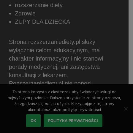
rozszerzanie diety
Zdrowie
ZUPY DLA DZIECKA
Strona rozszerzaniediety.pl służy
wyłącznie celom edukacyjnym, ma
charakter informacyjny i nie stanowi
porady medycznej, ani zastępstwa
konsultacji z lekarzem.
Rozszerzaniediety.pl nie ponosi
odpowiedzialności wynikającej z
Ta strona korzysta z ciasteczek aby świadczyć usługi na
najwyższym poziomie. Dalsze korzystanie ze strony oznacza,
zastosowania informacji zamieszczonych
że zgadzasz się na ich użycie. Korzystając z tej strony
w witrynie.
Zamieszczane treści stanowią
akceptujesz także politykę prywatności
subiektywne zdanie autorów.
OK
POLITYKA PRYWATNOŚCI