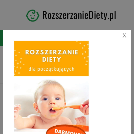
RozszerzanieDiety.pl
X
Tag:
słodycze bez cukru