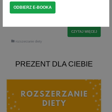
słodkim smakiem Pierwszym i zarazem
słodkim smakiem jaki dziecko poznaje
przychodząc […]
CZYTAJ WIĘCEJ
rozszerzanie diety
PREZENT DLA CIEBIE