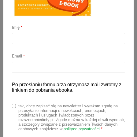
Imię
*
Kiedy wprowadzić cukier
do diety dziecka?
Email
*
30 maja 2022
Kiedy wprowadzić cukier do diety
dziecka? Czy trzeba? Jak to zrobić
Po przesłaniu formularza otrzymasz mail zwrotny z
linkiem do pobrania ebooka.
rozsądnie? Na te pytania postaram się
odpowiedzieć w dzisiejszym wpisie.
tak, chcę zapisać się na newsletter i wyrażam zgodę na
Podejmę też temat zdrowych słodyczy i
przesyłanie informacji o nowościach, promocjach,
produktach i usługach świadczonych przez
zamienników cukru, które ostatnio stają
rozszerzaniediety.pl. Zgodę można w każdej chwili wycofać,
a szczegóły związane z przetwarzaniem Twoich danych
się coraz bardziej popularne. Cukier w
osobowych znajdziesz w
polityce prywatności
*
diecie dziecka – pierwsza styczność ze