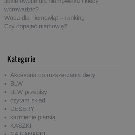
Jakie owoce dla niemowlaka i kiedy
wprowadzić?
Woda dla niemowląt – ranking
Czy dopajać niemowlę?
Kategorie
Akcesoria do rozszerzania diety
BLW
BLW przepisy
czytam skład
DESERY
karmienie piersią
KASZKI
NA KANAPKI