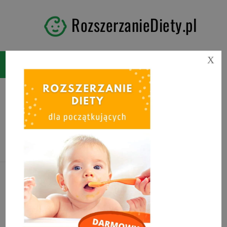
RozszerzanieDiety.pl
X
Tag:
słodycze dla
niemowlaka