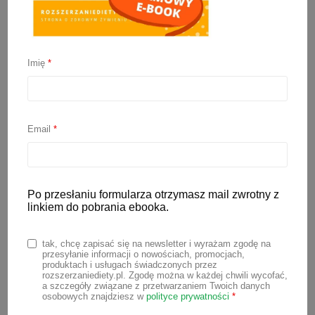
Imię
*
Kiedy wprowadzić cukier
do diety dziecka?
Email
*
30 maja 2022
Po przesłaniu formularza otrzymasz mail zwrotny z
Kiedy wprowadzić cukier do diety
linkiem do pobrania ebooka.
dziecka? Czy trzeba? Jak to zrobić
rozsądnie? Na te pytania postaram się
tak, chcę zapisać się na newsletter i wyrażam zgodę na
przesyłanie informacji o nowościach, promocjach,
odpowiedzieć w dzisiejszym wpisie.
produktach i usługach świadczonych przez
rozszerzaniediety.pl. Zgodę można w każdej chwili wycofać,
Podejmę też temat zdrowych słodyczy i
a szczegóły związane z przetwarzaniem Twoich danych
osobowych znajdziesz w
polityce prywatności
*
zamienników cukru, które ostatnio stają