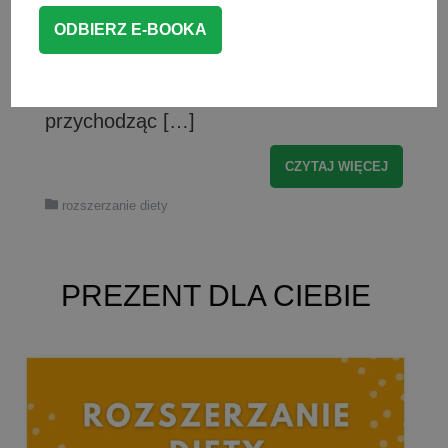
się coraz bardziej popularne. Cukier w
diecie dziecka – pierwsza styczność ze
słodkim smakiem Pierwszym i zarazem
słodkim smakiem jaki dziecko poznaje
przychodząc […]
CZYTAJ WIĘCEJ
rozszerzanie diety
PREZENT DLA CIEBIE