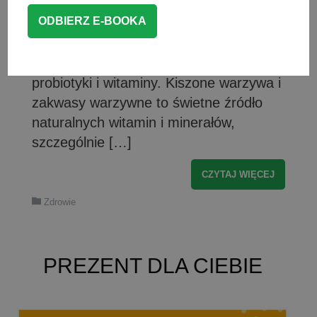
również po zakwas z buraków lub
zakwas z kapusty, czyli kiszonki w
płynie. Prawdziwe napoje mocy – żywe i
niepasteryzowane, obfitujące w
probiotyki i witaminy. Kiszone warzywa i
zakwasy warzywne to świetne źródło
naturalnych witamin i minerałów,
szczególnie […]
CZYTAJ WIĘCEJ
Zdrowie
PREZENT DLA CIEBIE