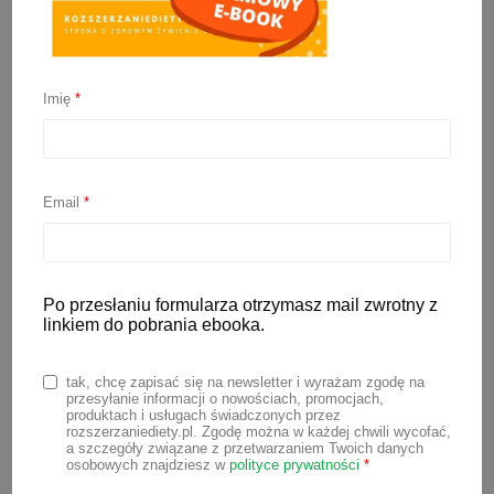
Imię
*
Zakwas z buraków dla
dzieci? Czyli wszystko o
Email
*
zakwasach i kiszonkach w
diecie dziecka
Po przesłaniu formularza otrzymasz mail zwrotny z
linkiem do pobrania ebooka.
2 marca 2021
tak, chcę zapisać się na newsletter i wyrażam zgodę na
przesyłanie informacji o nowościach, promocjach,
Większość dzieci lubi kiszone ogórki,
produktach i usługach świadczonych przez
rozszerzaniediety.pl. Zgodę można w każdej chwili wycofać,
czy kapustę i chętnie je zajada. Dziś
a szczegóły związane z przetwarzaniem Twoich danych
mamy maluszków coraz częściej sięgają
osobowych znajdziesz w
polityce prywatności
*