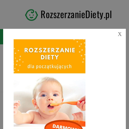
RozszerzanieDiety.pl
X
Tag:
zakwas z buraka od
kiedy