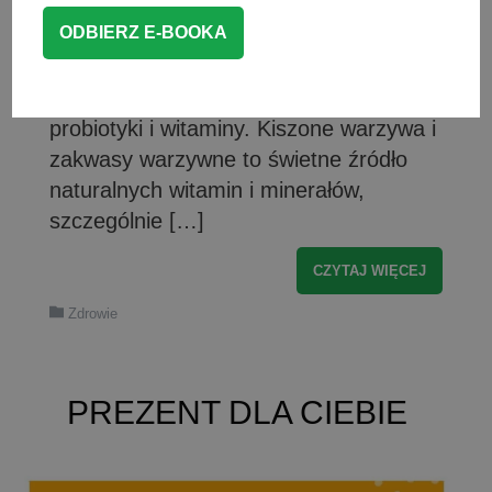
również po zakwas z buraków lub
zakwas z kapusty, czyli kiszonki w
płynie. Prawdziwe napoje mocy – żywe i
niepasteryzowane, obfitujące w
probiotyki i witaminy. Kiszone warzywa i
zakwasy warzywne to świetne źródło
naturalnych witamin i minerałów,
szczególnie […]
CZYTAJ WIĘCEJ
Zdrowie
PREZENT DLA CIEBIE