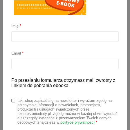
Imię
*
Zakwas z buraków dla
dzieci? Czyli wszystko o
Email
*
zakwasach i kiszonkach w
diecie dziecka
Po przesłaniu formularza otrzymasz mail zwrotny z
linkiem do pobrania ebooka.
2 marca 2021
tak, chcę zapisać się na newsletter i wyrażam zgodę na
przesyłanie informacji o nowościach, promocjach,
Większość dzieci lubi kiszone ogórki,
produktach i usługach świadczonych przez
rozszerzaniediety.pl. Zgodę można w każdej chwili wycofać,
czy kapustę i chętnie je zajada. Dziś
a szczegóły związane z przetwarzaniem Twoich danych
mamy maluszków coraz częściej sięgają
osobowych znajdziesz w
polityce prywatności
*