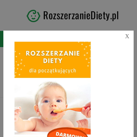
RozszerzanieDiety.pl
X
Tag:
zakwas z buraków
przepis