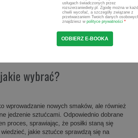
usługach świadczonych przez
rozszerzaniediety.pl. Zgodę można w każd
chwili wycofać, a szczegóły związane z
przetwarzaniem Twoich danych osobowyc
znajdziesz w
polityce prywatności
*
 jakie wybrać?
ylko wprowadzanie nowych smaków, ale również
lne jedzenie sztućcami. Odpowiednio dobrane
n proces, sprawiając, że posiłki staną się
wiedzieć, jakie sztućce sprawdzą się na