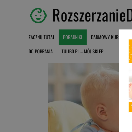
RozszerzanieD
ZACZNIJ TUTAJ
PORADNIKI
DARMOWY KURS BLW
DO POBRANIA
TULIBO.PL – MÓJ SKLEP