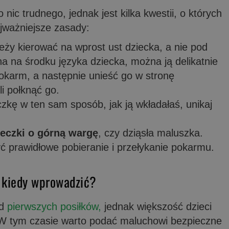
nic trudnego, jednak jest kilka kwestii, o których
jważniejsze zasady:
leży kierować na wprost ust dziecka, a nie pod
 na środku języka dziecka, można ją delikatnie
okarm, a następnie unieść go w stronę
li połknąć go.
czkę w ten sam sposób, jak ją wkładałaś, unikaj
żeczki o górną wargę
, czy dziąsła maluszka.
 prawidłowe pobieranie i przełykanie pokarmu.
– kiedy wprowadzić?
od
pierwszych posiłków,
jednak większość dzieci
 W tym czasie warto podać maluchowi bezpieczne