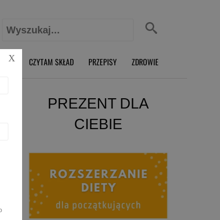
Szukaj:
X
O RD
CZYTAM SKŁAD
PRZEPISY
ZDROWIE
PREZENT DLA
CIEBIE
o