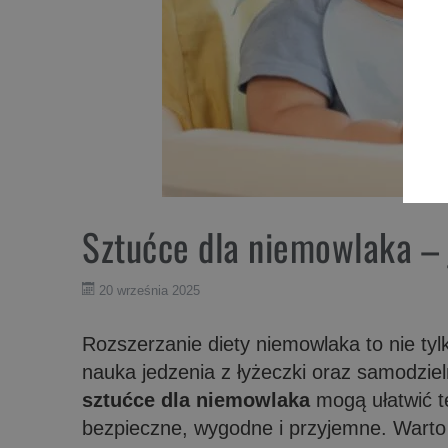
Sztućce dla niemowlaka –
20 września 2025
Rozszerzanie diety niemowlaka to nie t
nauka jedzenia z łyżeczki oraz samodzie
sztućce dla niemowlaka
mogą ułatwić te
bezpieczne, wygodne i przyjemne. Warto 