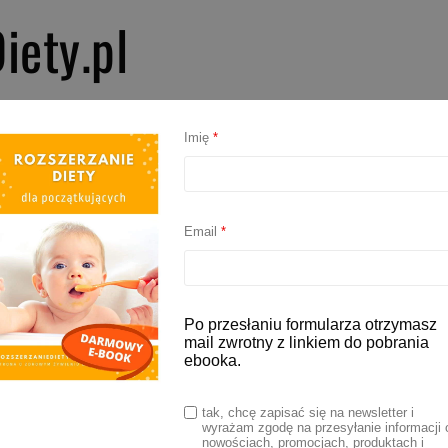
iety.pl
PIERWSZE SMAKI
ROZSZERZANIE DIETY
BLW
AKCESORIA D
Imię
*
Email
*
Po przesłaniu formularza otrzymasz
mail zwrotny z linkiem do pobrania
ebooka.
tak, chcę zapisać się na newsletter i
wyrażam zgodę na przesyłanie informacji 
nowościach, promocjach, produktach i