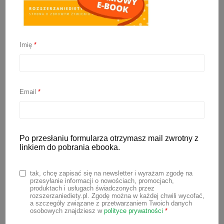
Imię
*
Muffinki warzywne
22 września 2022
Email
*
Wszelkiego rodzaju muffinki sprawdzą
się świetnie na drugie śniadanie lub jako
przekąska na wynos. Co zrobić by były
Po przesłaniu formularza otrzymasz mail zwrotny z
wartościowym posiłkiem? Dodać do nich
linkiem do pobrania ebooka.
warzywa! Muffinki warzywne to super
rozwiązanie jeśli szukamy zdrowych
tak, chcę zapisać się na newsletter i wyrażam zgodę na
przesyłanie informacji o nowościach, promocjach,
przekąsek dla dzieci. Świetnie smakują
produktach i usługach świadczonych przez
rozszerzaniediety.pl. Zgodę można w każdej chwili wycofać,
zarówno na ciepło, jak i na zimno.
a szczegóły związane z przetwarzaniem Twoich danych
osobowych znajdziesz w
polityce prywatności
*