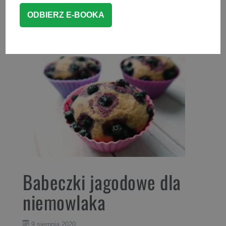
CZYTAJ WIĘCEJ
POTRAWY Z JAJEK
Babeczki jagodowe dla
niemowlaka
9 sierpnia 2020