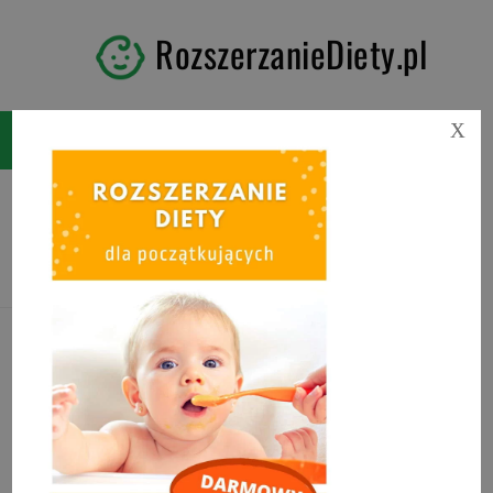
RozszerzanieDiety.pl
X
Tag:
babeczki BLW