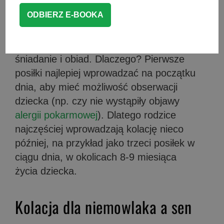
kiedy wprowadzić?
Zazwyczaj rozszerzanie diety zaczynamy
od 1-2 posiłków i najczęściej są to
śniadanie i obiad. Dlaczego? Pierwsze
posiłki najlepiej wprowadzać na początku
dnia, aby mieć możliwość obserwacji
dziecka (np. czy nie wystąpiły objawy
alergii pokarmowej
). Dlatego rodzice
najczęściej wprowadzają kolację nieco
później, na przykład jako trzeci posiłek w
ciągu dnia, w okolicach 8-9 miesiąca
życia dziecka.
Kolacja dla niemowlaka a sen