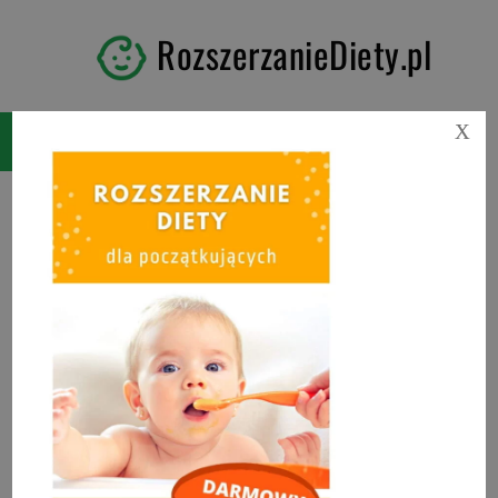
RozszerzanieDiety.pl
X