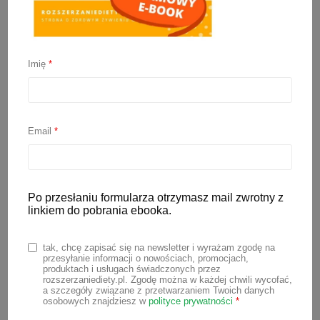
Kolacja dla niemowlaka
Imię
*
28 kwietnia 2025
Rodzice maluchów, które pierwsze posiłki
mają już za sobą, często pytają o to, jak
Email
*
powinna wyglądać
kolacja dla
niemowlaka
i w którym miesiącu
powinna się pojawić? W poniższym
Po przesłaniu formularza otrzymasz mail zwrotny z
artykule znajdziesz odpowiedzi na te
linkiem do pobrania ebooka.
pytania oraz 17 przepisów na smaczne i
tak, chcę zapisać się na newsletter i wyrażam zgodę na
zdrowe kolacje dla niemowlaka.
przesyłanie informacji o nowościach, promocjach,
produktach i usługach świadczonych przez
rozszerzaniediety.pl. Zgodę można w każdej chwili wycofać,
a szczegóły związane z przetwarzaniem Twoich danych
Kolacja dla niemowlaka –
osobowych znajdziesz w
polityce prywatności
*