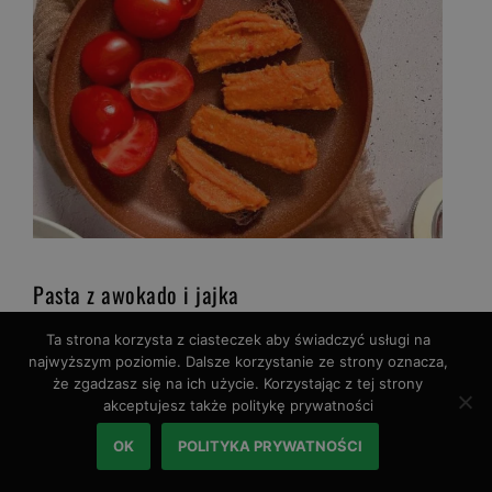
Pasta z awokado i jajka
Ta strona korzysta z ciasteczek aby świadczyć usługi na
Kolejna pasta, która sprawdzi się na
najwyższym poziomie. Dalsze korzystanie ze strony oznacza,
kanapki dla niemowlaka, to połączenia
że zgadzasz się na ich użycie. Korzystając z tej strony
jajka i awokado. Ta pasta jest prosta w
akceptujesz także politykę prywatności
przygotowaniu, a jednocześnie pyszna i
OK
POLITYKA PRYWATNOŚCI
odżywcza. Przepis znajdziesz tutaj:
Pasta