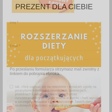
PREZENT DLA CIEBIE
Imię
*
Email
*
Po przesłaniu formularza otrzymasz mail zwrotny z
linkiem do pobrania ebooka.
tak, chcę zapisać się na newsletter i wyrażam zgodę na
przesyłanie informacji o nowościach, promocjach,
produktach i usługach świadczonych przez
rozszerzaniediety.pl. Zgodę można w każdej chwili wycofać,
a szczegóły związane z przetwarzaniem Twoich danych
osobowych znajdziesz w
polityce prywatności
*