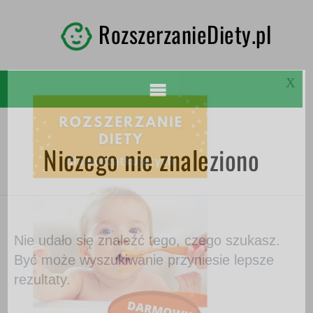
RozszerzanieDiety.pl
X
Niczego nie znaleziono
Nie udało się znaleźć tego, czego szukasz.
Być może wyszukiwanie przyniesie lepsze
rezultaty.