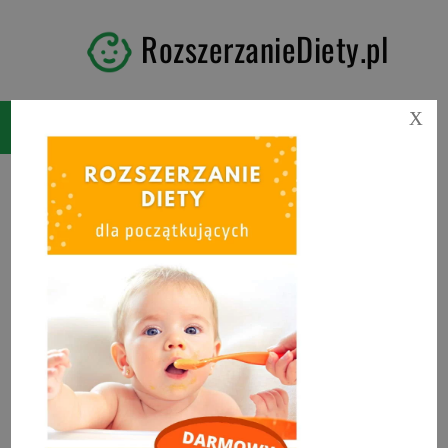
RozszerzanieDiety.pl
X