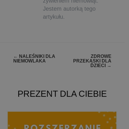
żywieniem niemowląt.
Jestem autorką tego
artykułu.
Zobacz
←
NALEŚNIKI DLA
ZDROWE
NIEMOWLAKA
PRZEKĄSKI DLA
wpisy
DZIECI
→
PREZENT DLA CIEBIE