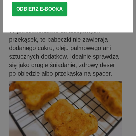
Domowe misie lubisie –
dlaczego warto je upiec?
W przeciwieństwie do sklepowych
przekąsek, te babeczki nie zawierają
dodanego cukru, oleju palmowego ani
sztucznych dodatków. Idealnie sprawdzą
się jako drugie śniadanie, zdrowy deser
po obiedzie albo przekąska na spacer.