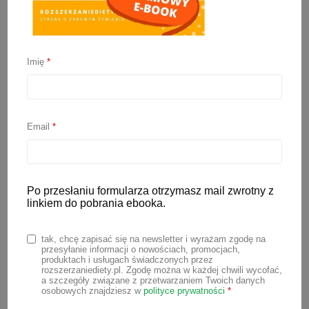
Bananowe babeczki misie
przepis bez cukru
Imię
*
5 listopada 2025
Email
*
Szukasz pomysłu na zdrową przekąskę
dla dzieci, która będzie nie tylko pyszna,
ale też wolna od dodanego cukru?
Po przesłaniu formularza otrzymasz mail zwrotny z
Bananowe babeczki misie
to idealna
linkiem do pobrania ebooka.
opcja! Są miękkie, słodkie dzięki
dojrzałym bananom i wyglądają uroczo –
tak, chcę zapisać się na newsletter i wyrażam zgodę na
zupełnie jak popularne misie-lubisie, tylko
przesyłanie informacji o nowościach, promocjach,
produktach i usługach świadczonych przez
w domowej, znacznie zdrowszej wersji.
rozszerzaniediety.pl. Zgodę można w każdej chwili wycofać,
a szczegóły związane z przetwarzaniem Twoich danych
osobowych znajdziesz w
polityce prywatności
*