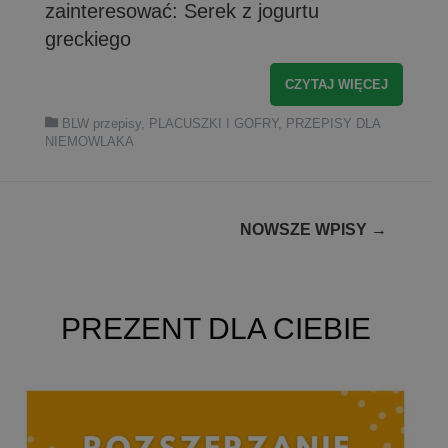
zainteresować: Serek z jogurtu
greckiego
CZYTAJ WIĘCEJ
BLW przepisy
,
PLACUSZKI I GOFRY
,
PRZEPISY DLA
NIEMOWLAKA
Nawigacja
NOWSZE WPISY
→
po
wpisach
PREZENT DLA CIEBIE