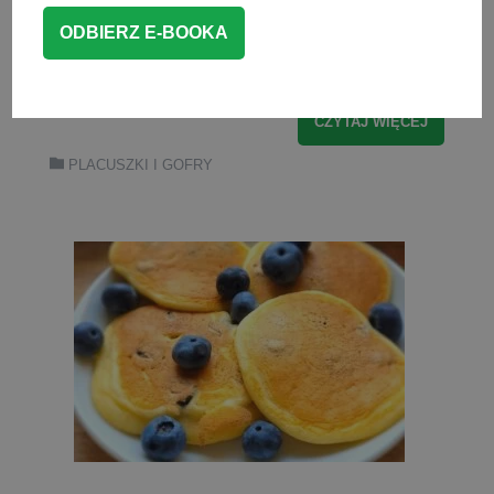
takich prostych i szybkich przepisów,
sprawdź moje 150 przepisów na dania
dla niemowlaka.
CZYTAJ WIĘCEJ
PLACUSZKI I GOFRY