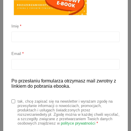
Imię
*
Pieczony naleśnik z
owocami
Email
*
31 sierpnia 2023
Po przesłaniu formularza otrzymasz mail zwrotny z
Pieczony naleśnik z owocami, czyli tzw.
linkiem do pobrania ebooka.
baby dutch to szybki przepis na pyszne
śniadanie dla całej rodziny. Robi się w
tak, chcę zapisać się na newsletter i wyrażam zgodę na
przesyłanie informacji o nowościach, promocjach,
zasadzie sam, wystarczy wymieszać
produktach i usługach świadczonych przez
rozszerzaniediety.pl. Zgodę można w każdej chwili wycofać,
składniki, przelać do foremki i włożyć do
a szczegóły związane z przetwarzaniem Twoich danych
osobowych znajdziesz w
polityce prywatności
*
piekarnika. Jeśli potrzebujesz więcej