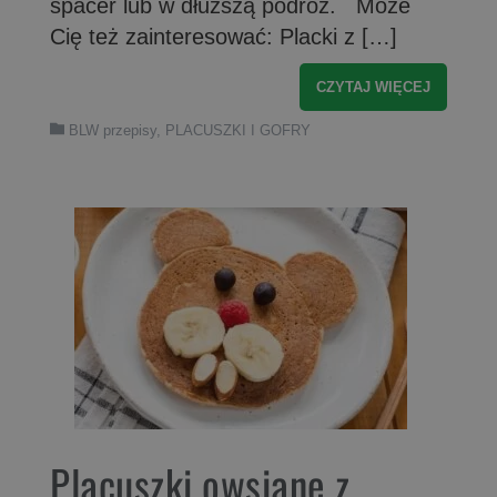
spacer lub w dłuższą podróż. Może
Cię też zainteresować: Placki z […]
CZYTAJ WIĘCEJ
BLW przepisy
,
PLACUSZKI I GOFRY
Placuszki owsiane z