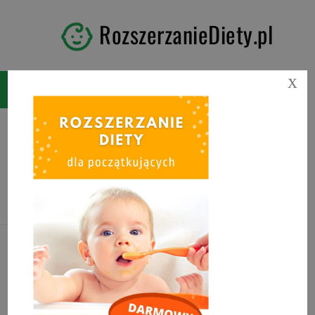
RozszerzanieDiety.pl
X
Kategoria:
PLACUSZKI I
GOFRY