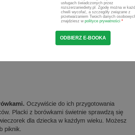
usługach świadczonych przez
rozszerzaniediety.pl. Zgodę można w każd
chwili wycofać, a szczegóły związane z
przetwarzaniem Twoich danych osobowyc
znajdziesz w
polityce prywatności
*
rówkami.
Oczywiście do ich przygotowania
w. Placki z borówkami świetnie sprawdzą się
dwieczorek dla dziecka w każdym wieku. Możesz
 piknik.