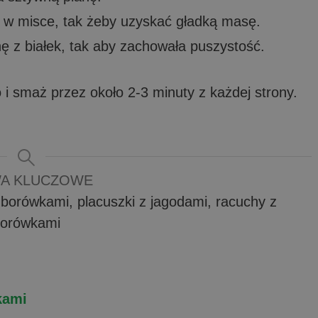
aj w misce, tak żeby uzyskać gładką masę.
nę z białek, tak aby zachowała puszystość.
o i smaż przez około 2-3 minuty z każdej strony.
A KLUCZOWE
z borówkami, placuszki z jagodami, racuchy z
orówkami
łkami