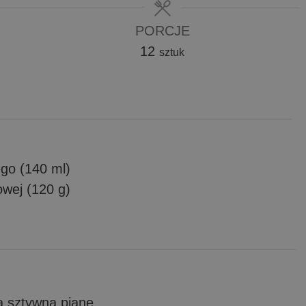
PORCJE
12
sztuk
ego (140 ml)
owej (120 g)
na sztywną pianę.