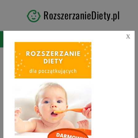
RozszerzanieDiety.pl
X