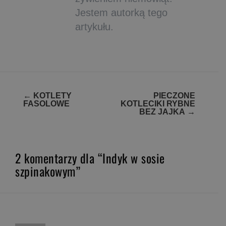
Jestem autorką tego
artykułu.
Zobacz
←
KOTLETY
PIECZONE
FASOLOWE
KOTLECIKI RYBNE
wpisy
BEZ JAJKA
→
2 komentarzy dla “Indyk w sosie
szpinakowym”