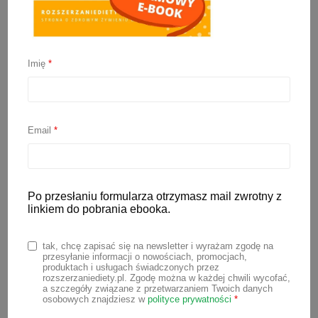
Indyk w sosie
szpinakowym
Imię
*
19 lipca 2020
Email
*
Szybki, prosty i zdrowy przepis na mięso
ze szpinakiem. Indyk w sosie
szpinakowym przypadnie do gustu nie
Po przesłaniu formularza otrzymasz mail zwrotny z
tylko maluchom, ale też rodzicom 😉
linkiem do pobrania ebooka.
⠀⠀
Składniki na 3 porcje:
tak, chcę zapisać się na newsletter i wyrażam zgodę na
przesyłanie informacji o nowościach, promocjach,
produktach i usługach świadczonych przez
1 pierś z indyka (lub inne chude
rozszerzaniediety.pl. Zgodę można w każdej chwili wycofać,
a szczegóły związane z przetwarzaniem Twoich danych
mięso)
osobowych znajdziesz w
polityce prywatności
*
1 opakowanie świeżego szpinaku