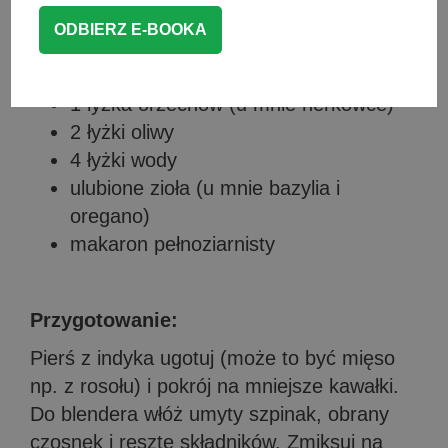
1 ząbek czosnku
1 łyżka pestek dyni
1 łyżka pestek słonecznika
1 łyżka orzechów (u mnie nerkowce)
2 łyżki oliwy
4 łyżki wody
ulubione zioła (u mnie bazylia i
oregano)
makaron pełnoziarnisty
Przygotowanie:
Pierś z indyka ugotuj (może to być mięso
np. z rosołu) i pokrój na mniejsze kawałki.
Do blendera włóż umyty szpinak, obrany
czosnek i resztę składników. Zmiksuj na