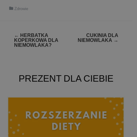
Zdrowie
Zobacz
←
HERBATKA
CUKINIA DLA
KOPERKOWA DLA
NIEMOWLAKA
→
wpisy
NIEMOWLAKA?
PREZENT DLA CIEBIE