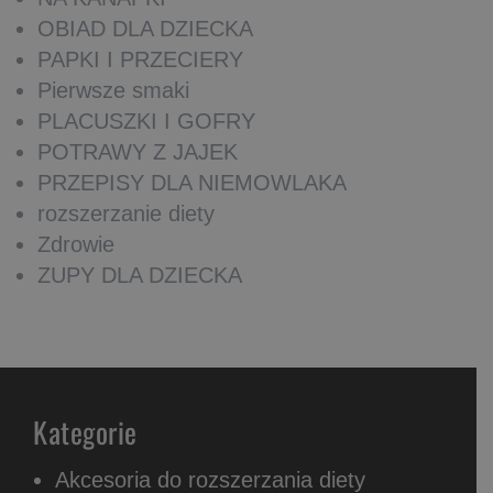
OBIAD DLA DZIECKA
PAPKI I PRZECIERY
Pierwsze smaki
PLACUSZKI I GOFRY
POTRAWY Z JAJEK
PRZEPISY DLA NIEMOWLAKA
rozszerzanie diety
Zdrowie
ZUPY DLA DZIECKA
Kategorie
Akcesoria do rozszerzania diety