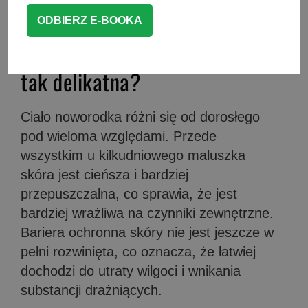
i natłuszczać? Wyjaśniamy.
Dlaczego skóra noworodka jest
tak delikatna?
Ciało noworodka różni się od dorosłego
pod wieloma względami. Przede
wszystkim u kilkudniowego maluszka
skóra jest cieńsza i bardziej
przepuszczalna, co sprawia, że jest
bardziej wrażliwa na czynniki zewnętrzne.
Bariera ochronna skóry nie jest jeszcze w
pełni rozwinięta, co oznacza, że łatwiej
dochodzi do utraty wilgoci i wnikania
substancji drażniących.