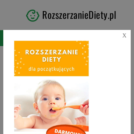
RozszerzanieDiety.pl
X