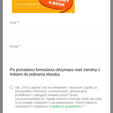
Jak dbać o delikatną skórę
noworodka? Pielęgnacja
Imię
*
bez tajemnic
15 lipca 2024
Email
*
Skóra jest największym organem układu
odpornościowego, dlatego należy dbać o
Po przesłaniu formularza otrzymasz mail zwrotny z
nią od pierwszego dnia życia. Noworodki
linkiem do pobrania ebooka.
mają bardzo delikatną skórę, dlatego
wymagają specjalnej pielęgnacji. Jest
tak, chcę zapisać się na newsletter i wyrażam zgodę na
przesyłanie informacji o nowościach, promocjach,
znacznie cieńsza niż skóra dorosłych, co
produktach i usługach świadczonych przez
rozszerzaniediety.pl. Zgodę można w każdej chwili wycofać,
sprawia, że jest bardziej podatna na
a szczegóły związane z przetwarzaniem Twoich danych
osobowych znajdziesz w
polityce prywatności
*
podrażnienia i uszkodzenia. Czym ją myć