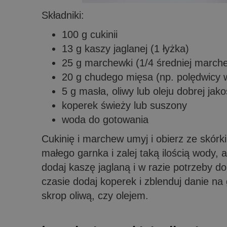
Składniki:
100 g cukinii
13 g kaszy jaglanej (1 łyżka)
25 g marchewki (1/4 średniej march
20 g chudego mięsa (np. polędwicy wo
5 g masła, oliwy lub oleju dobrej jako
koperek świeży lub suszony
woda do gotowania
Cukinię i marchew umyj i obierz ze skórk
małego garnka i zalej taką ilością wody, 
dodaj kaszę jaglaną i w razie potrzeby do
czasie dodaj koperek i zblenduj danie na
skrop oliwą, czy olejem.