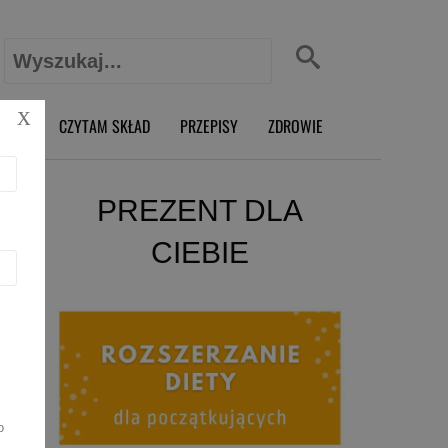
Szukaj:
X
O RD
CZYTAM SKŁAD
PRZEPISY
ZDROWIE
PREZENT DLA
CIEBIE
o