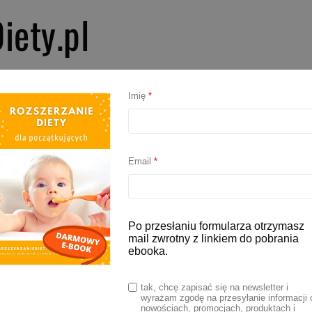
iety.pl
PIERWSZE SMAKI
ROZSZERZANIE DIETY
BLW
AKCESORIA D
Imię
*
Email
*
Po przesłaniu formularza otrzymasz
mail zwrotny z linkiem do pobrania
ebooka.
tak, chcę zapisać się na newsletter i
wyrażam zgodę na przesyłanie informacji 
nowościach, promocjach, produktach i