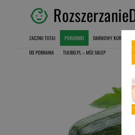
RozszerzanieD
ZACZNIJ TUTAJ
PORADNIKI
DARMOWY KURS BLW
DO POBRANIA
TULIBO.PL – MÓJ SKLEP