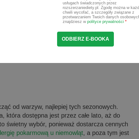
usługach świadczonych przez
rozszerzaniediety.pl. Zgodę można w każd
chwili wycofać, a szczegóły związane z
przetwarzaniem Twoich danych osobowyc
znajdziesz w
polityce prywatności
*
ząć od warzyw, najlepiej tych sezonowych.
 która dostępna jest przez całe lato, aż do
to świetny wybór, ponieważ dostarcza cennych
lergię pokarmową u niemowląt
, a poza tym jest