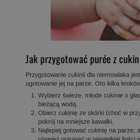
Jak przygotować purée z cukin
Przygotowanie cukinii dla niemowlaka jes
ugotowanie jej na parze. Oto kilka krokó
Wybierz świeże, młode cukinie o gła
bieżącą wodą.
Obierz cukinię ze skórki (choć w prz
pokrój na mniejsze kawałki.
Najlepiej gotować cukinię na parze,
również gotować w niewielkiej ilości