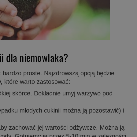
ii dla niemowlaka?
t bardzo proste. Najzdrowszą opcją będzie
w, które warto zastosować:
dkiej skórce. Dokładnie umyj warzywo pod
ypadku młodych cukinii można ją pozostawić) i
 aby zachować jej wartości odżywcze. Można ją
 wody. Gotujemy ją przez 5-10 min w zależności