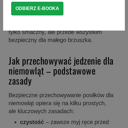
zadziałać w ich organizmie znacznie
silniej niż u dorosłych. Dlatego warto
wiedzieć
jak przechowywać jedzenie
dla niemowląt
, aby każdy kęs był nie
tylko smaczny, ale przede wszystkim
bezpieczny dla małego brzuszka.
Jak przechowywać jedzenie dla
niemowląt – podstawowe
zasady
Bezpieczne przechowywanie posiłków dla
niemowląt opiera się na kilku prostych,
ale kluczowych zasadach:
czystość
– zawsze myj ręce przed