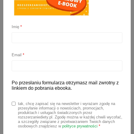
Jak przechowywać
jedzenie dla niemowląt?
Imię
*
22 lutego 2026
Email
*
Bezpieczne przechowywanie żywności
przygotowanej dla najmłodszych to równie
ważny element
rozszerzania diety
jak
Po przesłaniu formularza otrzymasz mail zwrotny z
dobór produktów czy technika gotowania.
linkiem do pobrania ebooka.
Niemowlęta są szczególnie wrażliwe na
zanieczyszczenia mikrobiologiczne – ich
tak, chcę zapisać się na newsletter i wyrażam zgodę na
mniejsza masa ciała i słabsza odporność
przesyłanie informacji o nowościach, promocjach,
produktach i usługach świadczonych przez
organizmu, sprawiają, że ta sama ilość
rozszerzaniediety.pl. Zgodę można w każdej chwili wycofać,
a szczegóły związane z przetwarzaniem Twoich danych
bakterii chorobotwórczych może
osobowych znajdziesz w
polityce prywatności
*