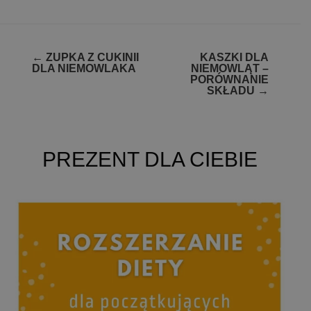
Zobacz
←
ZUPKA Z CUKINII
KASZKI DLA
DLA NIEMOWLAKA
NIEMOWLĄT –
wpisy
PORÓWNANIE
SKŁADU
→
PREZENT DLA CIEBIE