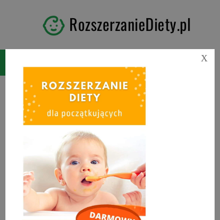
RozszerzanieDiety.pl
X