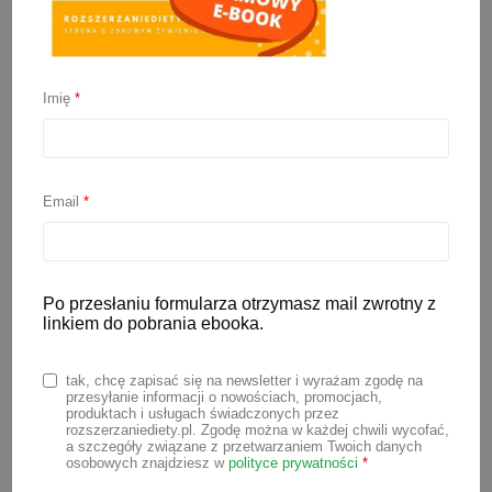
Miękkie pierniczki bez
cukru (z kaszki)
Imię
*
21 listopada 2025
Email
*
Zbliża się grudzień, a wraz z nim sezon
na pieczenie pierniczków ❤️ Tradycyjne
przepisy często zawierają cukier i miód,
Po przesłaniu formularza otrzymasz mail zwrotny z
które nie są odpowiednimi składnikami dla
linkiem do pobrania ebooka.
najmłodszych. Na szczęście istnieje
sposób, aby przygotować miękkie,
tak, chcę zapisać się na newsletter i wyrażam zgodę na
aromatyczne i
miękkie pierniczki bez
przesyłanie informacji o nowościach, promocjach,
produktach i usługach świadczonych przez
cukru
, idealne również dla starszych
rozszerzaniediety.pl. Zgodę można w każdej chwili wycofać,
a szczegóły związane z przetwarzaniem Twoich danych
niemowląt podczas rozszerzania diety. Do
osobowych znajdziesz w
polityce prywatności
*