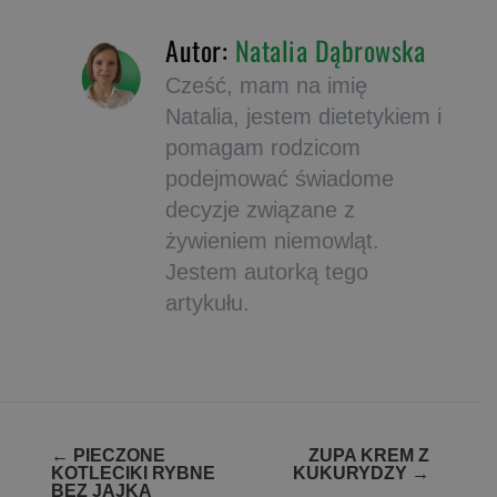
Autor:
Natalia Dąbrowska
Cześć, mam na imię
Natalia, jestem dietetykiem i
pomagam rodzicom
podejmować świadome
decyzje związane z
żywieniem niemowląt.
Jestem autorką tego
artykułu.
Zobacz
←
PIECZONE
ZUPA KREM Z
KOTLECIKI RYBNE
KUKURYDZY
→
wpisy
BEZ JAJKA