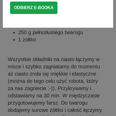
250 ml wrzącej wody
1 łyżeczka roztopionego masła
Farsz:
250 g pełnotłustego twarogu
1 żółtko
Wszystkie składniki na ciasto łączymy w
misce i szybko zagniatamy do momentu
aż ciasto zrobi się miękkie i elastyczne
(można do tego celu użyć robota, który
za nas zagniecie :-)). Przykrywamy i
odstawiamy na 30 min. W międzyczasie
przygotowujemy farsz. Do twarogu
dodajemy surowe żółtko i całość łączymy