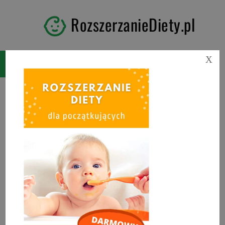
RozszerzanieDiety.pl
X