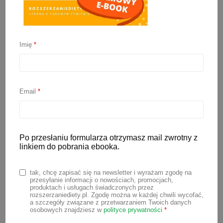
Idealne ciasto na pierogi
Imię
*
27 lipca 2020
Mam dla Was świetny przepis na idealne
ciasto na pierogi – zawsze wychodzi
Email
*
cieniutkie i mięciutkie, a do tego pięknie i
lekko się wałkuje. Pierogi można nadziać
dowolnym farszem, zarówno na słodko,
Po przesłaniu formularza otrzymasz mail zwrotny z
jak i na wytrawnie.
linkiem do pobrania ebooka.
tak, chcę zapisać się na newsletter i wyrażam zgodę na
Składniki na 20 pierogów:
przesyłanie informacji o nowościach, promocjach,
produktach i usługach świadczonych przez
rozszerzaniediety.pl. Zgodę można w każdej chwili wycofać,
Ciasto:
a szczegóły związane z przetwarzaniem Twoich danych
osobowych znajdziesz w
polityce prywatności
*
300 g mąki