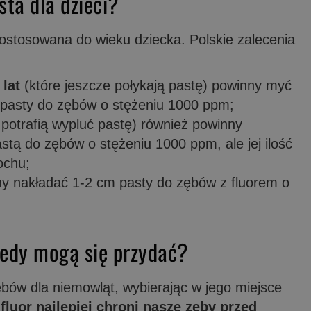
sta dla dzieci?
ostosowana do wieku dziecka. Polskie zalecenia
 lat
(które jeszcze połykają pastę) powinny myć
ą pasty do zębów o stężeniu 1000 ppm;
 potrafią wypluć pastę) również powinny
stą do zębów o stężeniu 1000 ppm, ale jej ilość
ochu;
y nakładać 1-2 cm pasty do zębów z fluorem o
kiedy mogą się przydać?
ębów dla niemowląt, wybierając w jego miejsce
fluor najlepiej chroni nasze zęby przed