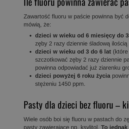
Ile fluoru powinna zawierać pa
Zawartość fluoru w paście powinna być d
mówią, że:
dzieci w wieku od 6 miesięcy do 3
zęby 2 razy dziennie śladową ilości
dzieci w wieku od 3 do 6 lat
(które
szczotkować zęby 2 razy dziennie pa
powinna odpowiadać już ziarenku gr
dzieci powyżej 6 roku życia
powinn
stężeniu 1450 ppm.
Pasty dla dzieci bez fluoru – 
Wiele osób boi się fluoru w pastach do z
pasty zawierające np. ksylitol.
To jednak 