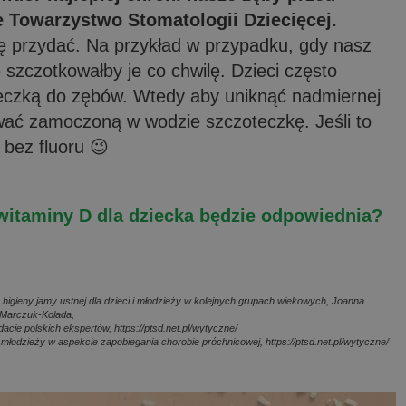
ie Towarzystwo Stomatologii Dziecięcej.
ę przydać. Na przykład w przypadku, gdy nasz
 szczotkowałby je co chwilę. Dzieci często
teczką do zębów. Wtedy aby uniknąć nadmiernej
wać zamoczoną w wodzie szczoteczkę. Jeśli to
 bez fluoru 😉
witaminy D dla dziecka będzie odpowiednia?
 higieny jamy ustnej dla dzieci i młodzieży w kolejnych grupach wiekowych, Joanna
 Marczuk-Kolada,
acje polskich ekspertów, https://ptsd.net.pl/wytyczne/
młodzieży w aspekcie zapobiegania chorobie próchnicowej, https://ptsd.net.pl/wytyczne/