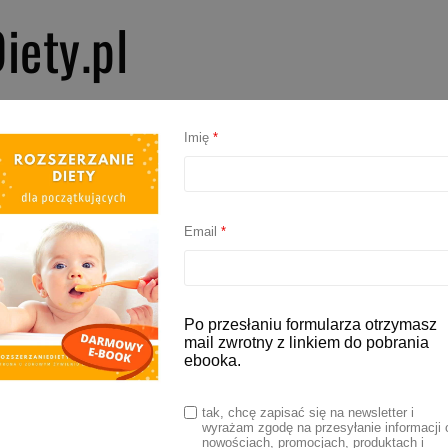
iety.pl
PIERWSZE SMAKI
ROZSZERZANIE DIETY
BLW
AKCESORIA D
Imię
*
Email
*
Po przesłaniu formularza otrzymasz
mail zwrotny z linkiem do pobrania
ebooka.
tak, chcę zapisać się na newsletter i
wyrażam zgodę na przesyłanie informacji 
nowościach, promocjach, produktach i