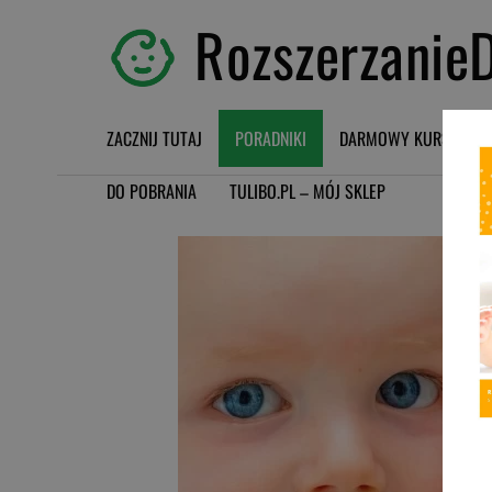
RozszerzanieD
ZACZNIJ TUTAJ
PORADNIKI
DARMOWY KURS BLW
DO POBRANIA
TULIBO.PL – MÓJ SKLEP