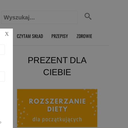
Szukaj:
X
O RD
CZYTAM SKŁAD
PRZEPISY
ZDROWIE
PREZENT DLA
CIEBIE
o