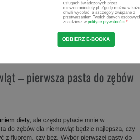
usługach świadczonych przez
rozszerzaniediety.pl. Zgodę można w każd
chwili wycofać, a szczegóły związane z
przetwarzaniem Twoich danych osobowyc
znajdziesz w
polityce prywatności
*
wląt – pierwsza pasta do zębów
aniem diety
,
ale często pytacie mnie w
ta do zębów dla niemowląt będzie najlepsza, czy
ć z fluorem, czy bez. Wybór pierwszej pasty do