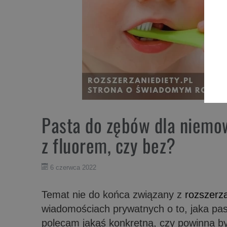
Pasta do zębów dla niemo
z fluorem, czy bez?
6 czerwca 2022
Temat nie do końca związany z
rozszerz
wiadomościach prywatnych o to, jaka pas
polecam jakąś konkretną, czy powinna by