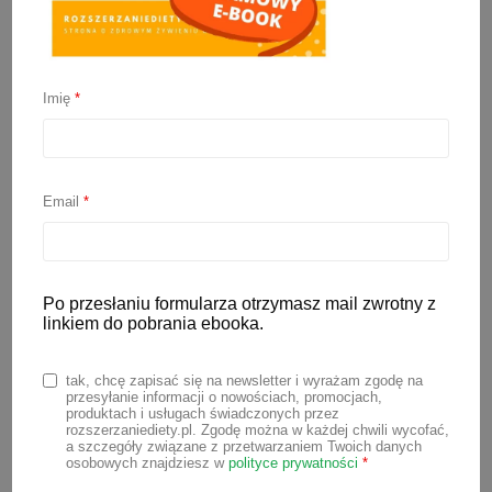
Pierwsze posiłki dla
niemowlaka – przepisy
Imię
*
7 września 2022
Email
*
Już niedługo zaczynacie rozszerzanie
diety? Zastanawiasz się jak powinny
wyglądać
pierwsze posiłki dla
Po przesłaniu formularza otrzymasz mail zwrotny z
niemowlaka
? Przygotowałam dla Ciebie
linkiem do pobrania ebooka.
4 proste przepisy na pierwsze przeciery
dla niemowląt.
tak, chcę zapisać się na newsletter i wyrażam zgodę na
przesyłanie informacji o nowościach, promocjach,
produktach i usługach świadczonych przez
rozszerzaniediety.pl. Zgodę można w każdej chwili wycofać,
Dlaczego warto
a szczegóły związane z przetwarzaniem Twoich danych
osobowych znajdziesz w
polityce prywatności
*
przygotowywać domowe