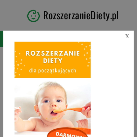
RozszerzanieDiety.pl
X