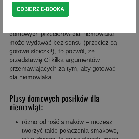
posiłki dla niemowlaka?
Chociaż na początku przygotowywanie
domowych przecierów dla niemowlaka
może wydawać bez sensu (przecież są
gotowe słoiczki!), to pozwól, że
przedstawię Ci kilka argumentów
przemawiających za tym, aby gotować
dla niemowlaka.
Plusy domowych posiłków dla
niemowląt:
różnorodność smaków – możesz
tworzyć takie połączenia smakowe,