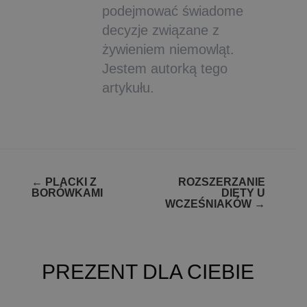
podejmować świadome
decyzje związane z
żywieniem niemowląt.
Jestem autorką tego
artykułu.
Zobacz
←
PLACKI Z
ROZSZERZANIE
BORÓWKAMI
DIETY U
wpisy
WCZEŚNIAKÓW
→
PREZENT DLA CIEBIE