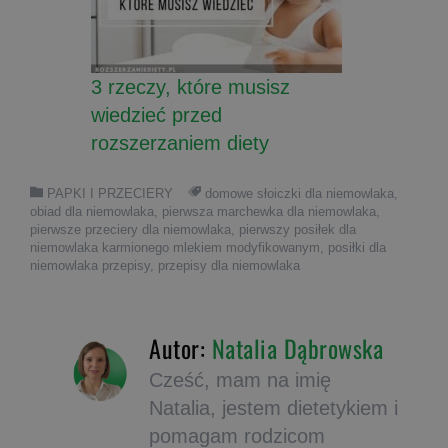
3 rzeczy, które musisz
wiedzieć przed
rozszerzaniem diety
PAPKI I PRZECIERY
domowe słoiczki dla niemowlaka
,
obiad dla niemowlaka
,
pierwsza marchewka dla niemowlaka
,
pierwsze przeciery dla niemowlaka
,
pierwszy posiłek dla
niemowlaka karmionego mlekiem modyfikowanym
,
posiłki dla
niemowlaka przepisy
,
przepisy dla niemowlaka
Autor:
Natalia Dąbrowska
Cześć, mam na imię
Natalia, jestem dietetykiem i
pomagam rodzicom