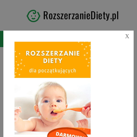
RozszerzanieDiety.pl
X
Kategoria:
BLW przepisy
Znajdziesz tu nasze najnowsze przepisy
do rozszerzania diety metodą BLW
(Baby-led weaning). Możesz korzystać z
nich także przy tradycyjnym rozszerzaniu
diety, lub mogą być one także
wykorzystane dla starszych dzieci.