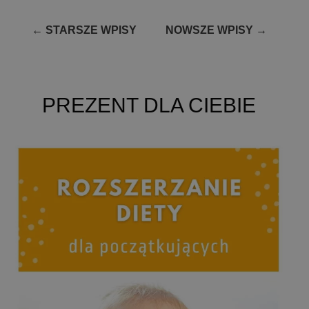
Nawigacja
←
STARSZE WPISY
NOWSZE WPISY
→
po
wpisach
PREZENT DLA CIEBIE