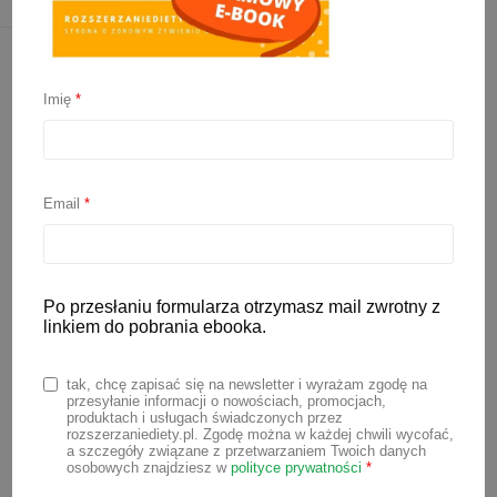
Imię
*
Email
*
Po przesłaniu formularza otrzymasz mail zwrotny z
Krakersy dla dzieci –
linkiem do pobrania ebooka.
przepis
tak, chcę zapisać się na newsletter i wyrażam zgodę na
przesyłanie informacji o nowościach, promocjach,
produktach i usługach świadczonych przez
15 lipca 2025
rozszerzaniediety.pl. Zgodę można w każdej chwili wycofać,
a szczegóły związane z przetwarzaniem Twoich danych
osobowych znajdziesz w
polityce prywatności
*
Szukasz pomysłu na zdrową i pyszną