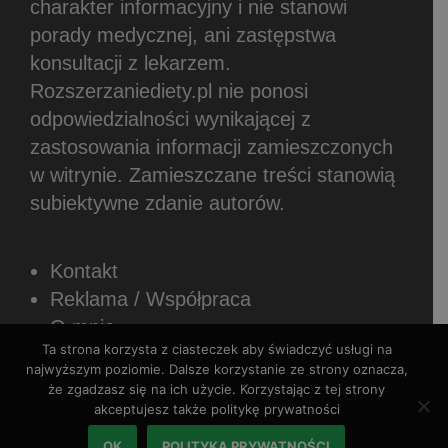
charakter informacyjny i nie stanowi
porady medycznej, ani zastępstwa
konsultacji z lekarzem.
Rozszerzaniediety.pl nie ponosi
odpowiedzialności wynikającej z
zastosowania informacji zamieszczonych
w witrynie.
Zamieszczane treści stanowią
subiektywne zdanie autorów.
Kontakt
Reklama / Współpraca
O mnie
Ta strona korzysta z ciasteczek aby świadczyć usługi na
Newsletter
najwyższym poziomie. Dalsze korzystanie ze strony oznacza,
Sposoby płatności
że zgadzasz się na ich użycie. Korzystając z tej strony
Regulamin sklepu internetowego
akceptujesz także politykę prywatności
Polityka prywatności
OK
POLITYKA PRYWATNOŚCI