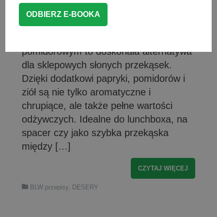
przekąskę, którą z radością zje nawet
największy niejadek? Domowe krakersy
dla dzieci o smaku paprykowo-
pomidorowym to doskonała alternatywa
dla sklepowych słonych przekąsek.
Dzięki dodatkowi papryki, pomidorów i
ziół są nie tylko aromatyczne i
chrupiące, ale także pełne wartości
odżywczych. Idealne do lunchboxa, na
spacer czy jako szybka przekąska
między […]
CZYTAJ WIĘCEJ
BLW przepisy
,
DESERY