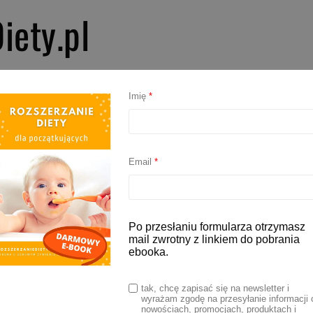
iety.pl
PIERWSZE SMAKI
ROZSZERZANIE DIETY
BLW
AKCESORIA D
Imię
*
Email
*
Po przesłaniu formularza otrzymasz
mail zwrotny z linkiem do pobrania
ebooka.
tak, chcę zapisać się na newsletter i
wyrażam zgodę na przesyłanie informacji 
nowościach, promocjach, produktach i