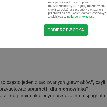
usługach świadczonych przez
rozszerzaniediety.pl. Zgodę można w każd
chwili wycofać, a szczegóły związane z
przetwarzaniem Twoich danych osobowyc
znajdziesz w
polityce prywatności
*
i to często jeden z tak zwanych „pewniaków”, czyli
k przygotować
spaghetti dla niemowlaka
?
ię z Tobą moim ulubionym przepisem na spaghetti