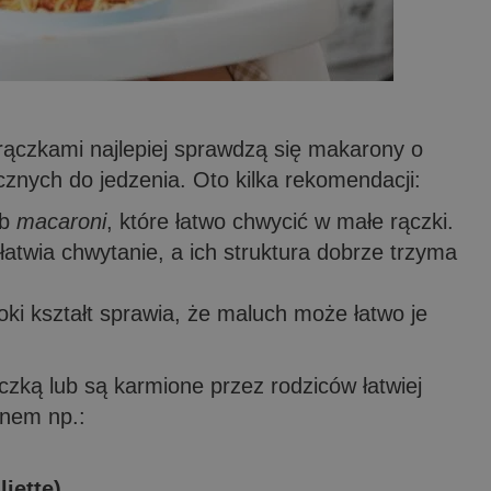
rączkami najlepiej sprawdzą się makarony o
cznych do jedzenia. Oto kilka rekomendacji:
ub
macaroni
, które łatwo chwycić w małe rączki.
ułatwia chwytanie, a ich struktura dobrze trzyma
roki kształt sprawia, że maluch może łatwo je
czką lub są karmione przez rodziców łatwiej
onem np.:
iette),