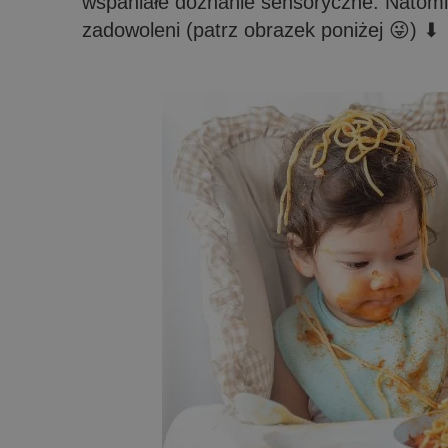
wspaniałe doznanie sensoryczne. Natomi
zadowoleni (patrz obrazek poniżej 😜) ⬇