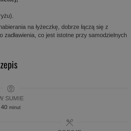
ryżu).
abierania na łyżeczkę, dobrze łączą się z
 zadławienia, co jest istotne przy samodzielnych
zepis
W SUMIE
minuty
40
minut