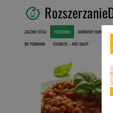
RozszerzanieD
ZACZNIJ TUTAJ
PORADNIKI
DARMOWY KURS BLW
DO POBRANIA
TULIBO.PL – MÓJ SKLEP