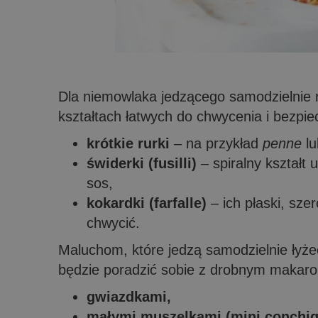
Dla niemowlaka jedzącego samodzielnie 
kształtach łatwych do chwycenia i bezpie
krótkie rurki
– na przykład
penne
l
świderki (fusilli)
– spiralny kształt 
sos,
kokardki (farfalle)
– ich płaski, sze
chwycić.
Maluchom, które jedzą samodzielnie łyże
będzie poradzić sobie z drobnym makar
gwiazdkami,
małymi muszelkami (mini conchigl