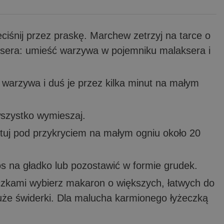
ciśnij przez praskę. Marchew zetrzyj na tarce o
ksera: umieść warzywa w pojemniku malaksera i
j warzywa i duś je przez kilka minut na małym
wszystko wymieszaj.
otuj pod przykryciem na małym ogniu około 20
 na gładko lub pozostawić w formie grudek.
ączkami wybierz makaron o większych, łatwych do
uże świderki. Dla malucha karmionego łyżeczką