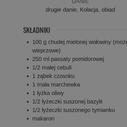
DANIE
drugie danie, Kolacja, obiad
SKŁADNIKI
100
g
chudej mielonej wołowiny (moż
wieprzowe)
250
ml
passaty pomidorowej
1/2
małej cebuli
1
ząbek
czosnku
1
mała
marchewka
1
łyżka
oliwy
1/2
łyżeczki
suszonej bazylii
1/2
łyżeczki
suszonego tymianku
makaron