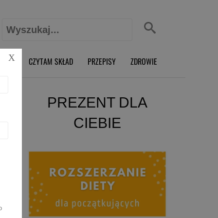
Szukaj:
X
O RD
CZYTAM SKŁAD
PRZEPISY
ZDROWIE
PREZENT DLA
CIEBIE
o