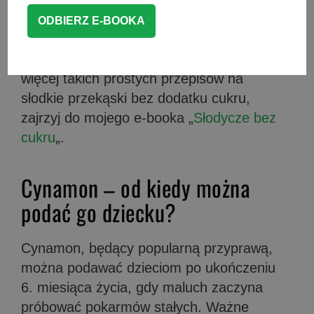
słodkich dodatków użyjemy naturalnego
musu jabłkowego ze szczyptą cynamonu,
który nada bułeczkom cudowną słodycz i
wyjątkowy smak. Jeśli potrzebujesz
więcej takich prostych przepisów na
słodkie przekąski bez dodatku cukru,
zajrzyj do mojego e-booka „
Słodycze bez
cukru
„.
Cynamon – od kiedy można
podać go dziecku?
Cynamon, będący popularną przyprawą,
można podawać dzieciom po ukończeniu
6. miesiąca życia, gdy maluch zaczyna
próbować pokarmów stałych. Ważne