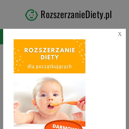
RozszerzanieDiety.pl
X