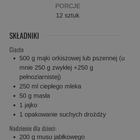
PORCJE
12
sztuk
SKŁADNIKI
Ciasto
500 g
mąki orkiszowej lub pszennej (u
mnie 250 g zwykłej +250 g
pełnoziarnistej)
250 ml
ciepłego mleka
50 g
masła
1
jajko
1
opakowanie suchych drożdży
Nadzienie dla dzieci:
200
g
musu jabłkowego