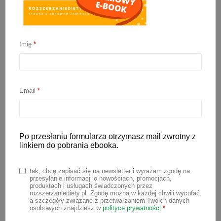
Bułeczki cynamonowe dla
dzieci (bez cukru)
Imię
*
14 października 2024
Email
*
Jesień kojarzy mi się z… bułeczkami
cynamonowymi 😍 Bułeczki cynamonowe
to pyszna i aromatyczna przekąska, którą
Po przesłaniu formularza otrzymasz mail zwrotny z
uwielbiają zarówno dzieci, jak i dorośli. W
linkiem do pobrania ebooka.
tradycyjnej wersji tego przepisu nadzienie
do bułeczek to cukier wymieszany z
tak, chcę zapisać się na newsletter i wyrażam zgodę na
masłem i cynamonem. Jednak dzisiaj
przesyłanie informacji o nowościach, promocjach,
produktach i usługach świadczonych przez
mam specjalną wersję tego przysmaku –
rozszerzaniediety.pl. Zgodę można w każdej chwili wycofać,
a szczegóły związane z przetwarzaniem Twoich danych
bez dodatku cukru. W przepisie zamiast
osobowych znajdziesz w
polityce prywatności
*