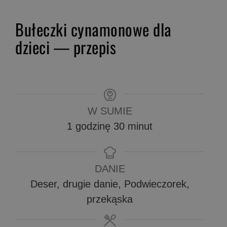
Bułeczki cynamonowe dla
dzieci — przepis
W SUMIE
godzina
minuty
1
godzinę
30
minut
DANIE
Deser, drugie danie, Podwieczorek,
przekąska