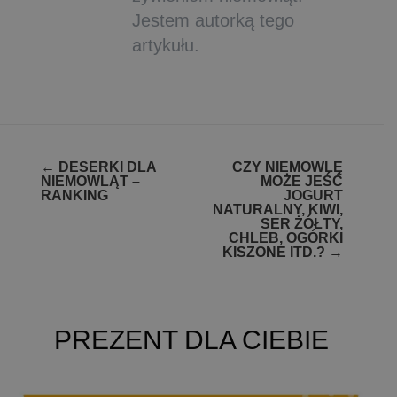
Jestem autorką tego
artykułu.
Zobacz
←
DESERKI DLA
CZY NIEMOWLĘ
NIEMOWLĄT –
MOŻE JEŚĆ
wpisy
RANKING
JOGURT
NATURALNY, KIWI,
SER ŻÓŁTY,
CHLEB, OGÓRKI
KISZONE ITD.?
→
PREZENT DLA CIEBIE