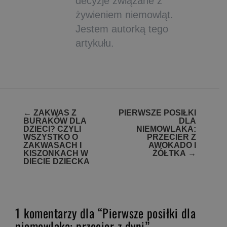
decyzje związane z
żywieniem niemowląt.
Jestem autorką tego
artykułu.
Zobacz
←
ZAKWAS Z
PIERWSZE POSIŁKI
BURAKÓW DLA
DLA
wpisy
DZIECI? CZYLI
NIEMOWLAKA:
WSZYSTKO O
PRZECIER Z
ZAKWASACH I
AWOKADO I
KISZONKACH W
ŻÓŁTKA
→
DIECIE DZIECKA
1 komentarzy dla “Pierwsze posiłki dla
niemowlaka: przecier z dyni”