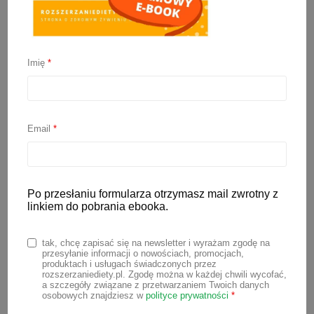
Pierwsze posiłki dla
niemowlaka: przecier z
Imię
*
dyni
4 marca 2021
Email
*
Dynia to warzywo, które chętnie
wybierane jest przez mamy na pierwszy
Po przesłaniu formularza otrzymasz mail zwrotny z
posiłek dla niemowlaka.
Przecier z dyni
linkiem do pobrania ebooka.
ma gładką, przyjemną konsystencję, a
smak jest delikatny i słodkawy. Dynia to
tak, chcę zapisać się na newsletter i wyrażam zgodę na
przesyłanie informacji o nowościach, promocjach,
dobry wybór, jeśli dopiero zaczynacie
produktach i usługach świadczonych przez
rozszerzaniediety.pl. Zgodę można w każdej chwili wycofać,
przygodę z nowymi smakami. A jeśli
a szczegóły związane z przetwarzaniem Twoich danych
osobowych znajdziesz w
polityce prywatności
*
pierwsze smaki macie już za sobą,