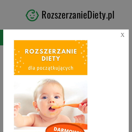
RozszerzanieDiety.pl
X