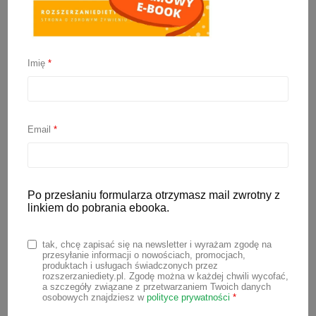
Arsen w ryżu. Czy jest
szkodliwy?
Imię
*
20 czerwca 2025
Email
*
Bardzo często dostaję wiadomości z
pytaniami o ryż i arsen. Czy faktycznie
arsen w ryżu
jest taki szkodliwy? Czy
Po przesłaniu formularza otrzymasz mail zwrotny z
można podawać dziecku ryż, produkty na
linkiem do pobrania ebooka.
bazie ryżu np. mleko ryżowe? Czy
całkowicie zrezygnować z ryżu? W
tak, chcę zapisać się na newsletter i wyrażam zgodę na
dzisiejszym wpisie postaram się
przesyłanie informacji o nowościach, promocjach,
produktach i usługach świadczonych przez
odpowiedzieć na te i inne pytania,
rozszerzaniediety.pl. Zgodę można w każdej chwili wycofać,
a szczegóły związane z przetwarzaniem Twoich danych
oczywiście jak zwykle na podstawie
osobowych znajdziesz w
polityce prywatności
*