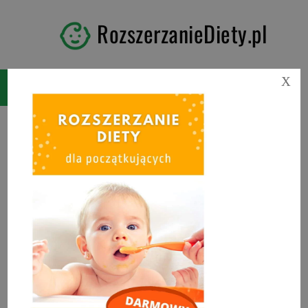
RozszerzanieDiety.pl
X