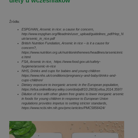
diety u wcześniaków
Źródła:
ESPGHAN, Arsenic in rice: a cause for concern,
http://www.espghan.org/fileadmin/user_upload/guidelines_pdf/Hep_N
utr/arsenic_in_rice.pdf
British Nutrition Fundation, Arsenic in rice – is it a cause for
concern?,
https://www.nutrition.org.uk/nutritioninthenews/headlines/arsenicinric
e.html
FSA,
Arsenic in rice,
https://www.food.gov.uk/safety-
hygiene/arsenic-in-rice
NHS, Drinks and cups for babies and young children
https://www.nhs.uk/conditions/pregnancy-and-baby/drinks-and-
cups-children/
Dietary exposure to inorganic arsenic in the European population,
https://efsa.onlinelibrary.wiley.com/doi/pdf/10.2903/j.efsa.2014.3597/
Dilution of rice with other gluten free grains to lower inorganic arsenic
in foods for young children in response to European Union
regulations provides impetus to setting stricter standards,
https://www.ncbi.nlm.nih.gov/pmc/articles/PMC5856424/