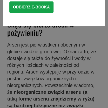
rzetelnych źródeł wiedzy (znajdziesz je na
dole artykułu).
Skąd się bierze arsen w
pożywieniu?
Arsen jest pierwiastkiem obecnym w
glebie i wodzie gruntowej. Oznacza to, że
dostaje się także do żywności i wody w
różnych ilościach w zależności od
regionu. Arsen występuje w przyrodzie w
postaci związków organicznych i
nieorganicznych. Powszechnie wiadomo,
że
nieorganiczne związki arsenu (a
taką formę arsenu znajdziemy w ryżu)
są bardziej toksyczne niż związki