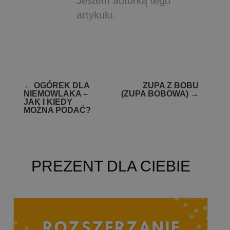
Jestem autorką tego
artykułu.
Zobacz
←
OGÓREK DLA
ZUPA Z BOBU
NIEMOWLAKA –
(ZUPA BOBOWA)
→
wpisy
JAK I KIEDY
MOŻNA PODAĆ?
PREZENT DLA CIEBIE