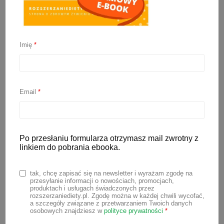
Imię
*
Pieczeń z mięsa
mielonego
Email
*
18 września 2023
Po przesłaniu formularza otrzymasz mail zwrotny z
Pieczeń z mięsa mielonego to
linkiem do pobrania ebooka.
doskonała alternatywa dla tradycyjnej
pieczeni mięsnej. Jest miękka i
tak, chcę zapisać się na newsletter i wyrażam zgodę na
przesyłanie informacji o nowościach, promocjach,
soczysta. W trakcie przygotowywania
produktach i usługach świadczonych przez
rozszerzaniediety.pl. Zgodę można w każdej chwili wycofać,
tego dania nie używamy soli, co czyni je
a szczegóły związane z przetwarzaniem Twoich danych
osobowych znajdziesz w
polityce prywatności
*
idealnym posiłkiem dla niemowląt w