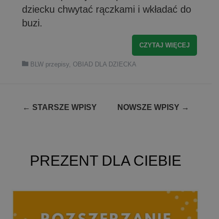
dziecku chwytać rączkami i wkładać do
buzi.
CZYTAJ WIĘCEJ
BLW przepisy
,
OBIAD DLA DZIECKA
Nawigacja
←
STARSZE WPISY
NOWSZE WPISY
→
po
wpisach
PREZENT DLA CIEBIE