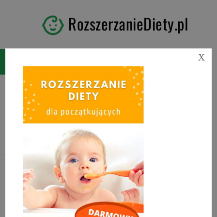
RozszerzanieDiety.pl
X
Kategoria:
OBIAD DLA
DZIECKA