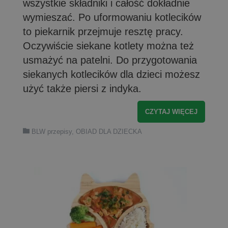
wszystkie składniki i całość dokładnie
wymieszać. Po uformowaniu kotlecików
to piekarnik przejmuje resztę pracy.
Oczywiście siekane kotlety można też
usmażyć na patelni. Do przygotowania
siekanych kotlecików dla dzieci możesz
użyć także piersi z indyka.
CZYTAJ WIĘCEJ
BLW przepisy
,
OBIAD DLA DZIECKA