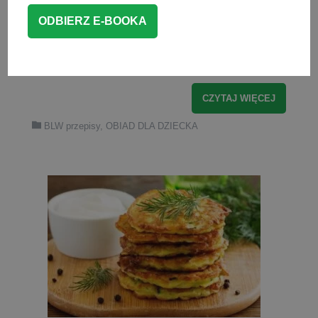
czasie rozszerzania diety. Pieczeń z
mięsa mielonego to świetna propozycja
zarówno na obiad dla dziecka, jak i dla
całej rodziny.
CZYTAJ WIĘCEJ
BLW przepisy
,
OBIAD DLA DZIECKA