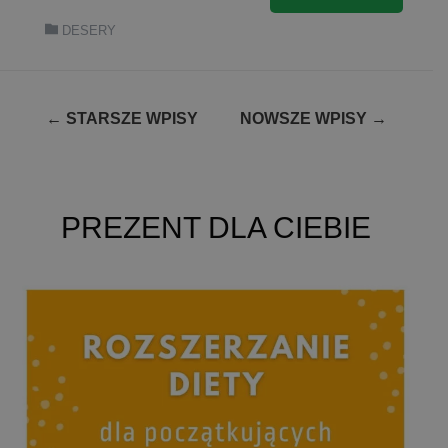
DESERY
Nawigacja
←
STARSZE WPISY
NOWSZE WPISY
→
po
wpisach
PREZENT DLA CIEBIE