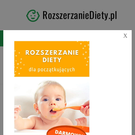
RozszerzanieDiety.pl
X
Kategoria:
DESERY