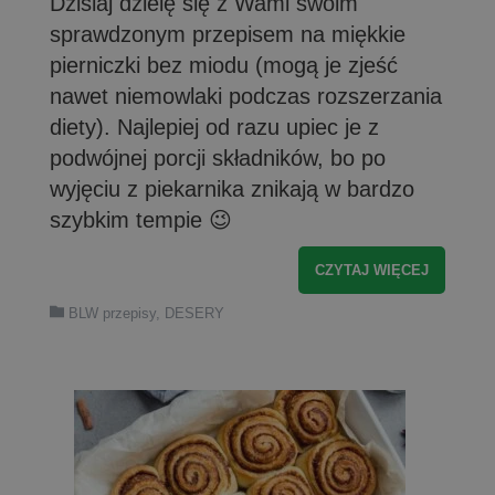
Dzisiaj dzielę się z Wami swoim
sprawdzonym przepisem na miękkie
pierniczki bez miodu (mogą je zjeść
nawet niemowlaki podczas rozszerzania
diety). Najlepiej od razu upiec je z
podwójnej porcji składników, bo po
wyjęciu z piekarnika znikają w bardzo
szybkim tempie 😉
CZYTAJ WIĘCEJ
BLW przepisy
,
DESERY