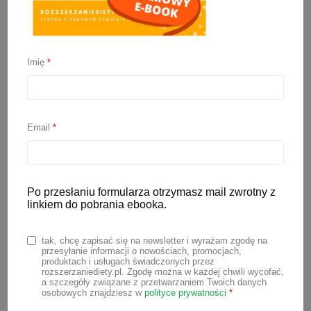
Imię
*
Tort na roczek (bez
cukru)
Email
*
23 stycznia 2025
Prosty tort na roczek bez cukru, z
upieczeniem którego poradzi sobie
Po przesłaniu formularza otrzymasz mail zwrotny z
linkiem do pobrania ebooka.
naprawdę każdy. Do przygotowania
tego tortu nie potrzeba białego cukru,
tak, chcę zapisać się na newsletter i wyrażam zgodę na
słodkości nadadzą mu daktyle i maliny.
przesyłanie informacji o nowościach, promocjach,
produktach i usługach świadczonych przez
Jeśli jednak chcesz, możesz do
rozszerzaniediety.pl. Zgodę można w każdej chwili wycofać,
a szczegóły związane z przetwarzaniem Twoich danych
biszkoptu na etapie ubijania białek
osobowych znajdziesz w
polityce prywatności
*
dodać tyle cukru, ile potrzebujesz 🙂