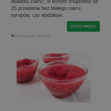
dodatku cukru”, w którym znajdziesz aż
25 przepisów bez białego cukru,
syropów, czy słodzików.
CZYTAJ WIĘCEJ
BLW przepisy
,
DESERY