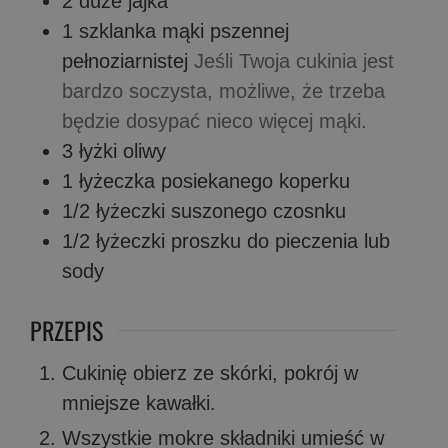
2
duże jajka
1
szklanka mąki pszennej
pełnoziarnistej
Jeśli Twoja cukinia jest
bardzo soczysta, możliwe, że trzeba
będzie dosypać nieco więcej mąki.
3
łyżki
oliwy
1
łyżeczka
posiekanego koperku
1/2
łyżeczki
suszonego czosnku
1/2
łyżeczki
proszku do pieczenia lub
sody
PRZEPIS
Cukinię obierz ze skórki, pokrój w
mniejsze kawałki.
Wszystkie mokre składniki umieść w