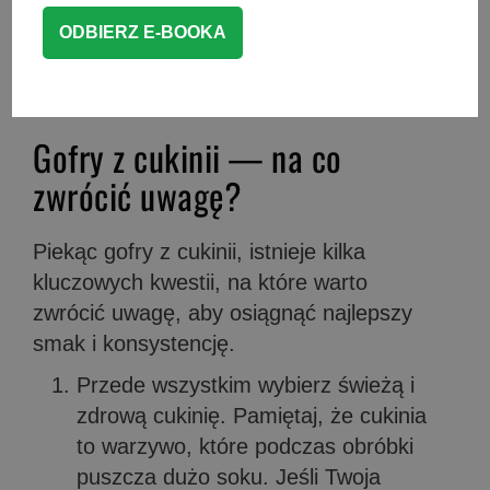
możesz je posmarować serkiem i
przykryć warzywami lub podać z
domową
wędliną z piersi z kurczaka
.
Gofry z cukinii — na co
zwrócić uwagę?
Piekąc gofry z cukinii, istnieje kilka
kluczowych kwestii, na które warto
zwrócić uwagę, aby osiągnąć najlepszy
smak i konsystencję.
Przede wszystkim wybierz świeżą i
zdrową cukinię. Pamiętaj, że cukinia
to warzywo, które podczas obróbki
puszcza dużo soku. Jeśli Twoja