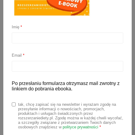
Gofry z cukinii
Imię
*
6 listopada 2023
Gofry zazwyczaj kojarzą się nam z lekkim
i chrupiącym smakołykiem podawanym z
Email
*
różnorodnymi dodatkami, takimi jak
owoce czy bita śmietana. Jednak gofry
mogą być znacznie bardziej różnorodne.
Po przesłaniu formularza otrzymasz mail zwrotny z
Do ich przygotowania możesz użyć także
linkiem do pobrania ebooka.
warzyw. Poniżej przygotowałam przepis
tak, chcę zapisać się na newsletter i wyrażam zgodę na
na pyszne gofry z cukinii – zdrową i
przesyłanie informacji o nowościach, promocjach,
produktach i usługach świadczonych przez
pyszną alternatywę dla tradycyjnych
rozszerzaniediety.pl. Zgodę można w każdej chwili wycofać,
wersji tego dania. Takie niesłodkie gofry
a szczegóły związane z przetwarzaniem Twoich danych
osobowych znajdziesz w
polityce prywatności
*
mogą być bazą np. do kanapek —