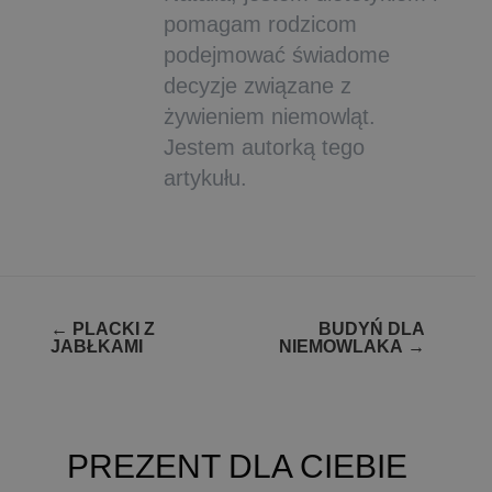
pomagam rodzicom
podejmować świadome
decyzje związane z
żywieniem niemowląt.
Jestem autorką tego
artykułu.
Zobacz
←
PLACKI Z
BUDYŃ DLA
JABŁKAMI
NIEMOWLAKA
→
wpisy
PREZENT DLA CIEBIE