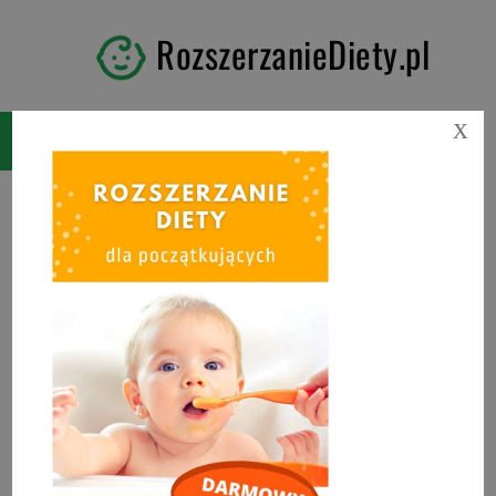
RozszerzanieDiety.pl
X