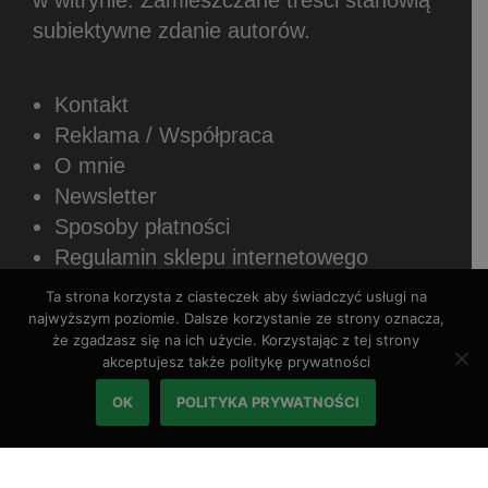
subiektywne zdanie autorów.
Kontakt
Reklama / Współpraca
O mnie
Newsletter
Sposoby płatności
Regulamin sklepu internetowego
Polityka prywatności
Ta strona korzysta z ciasteczek aby świadczyć usługi na
najwyższym poziomie. Dalsze korzystanie ze strony oznacza,
że zgadzasz się na ich użycie. Korzystając z tej strony
akceptujesz także politykę prywatności
OK
POLITYKA PRYWATNOŚCI
Copyright © 2026 Rozszerzaniediety.pl.
Wszystkie prawa zastrzeżone.