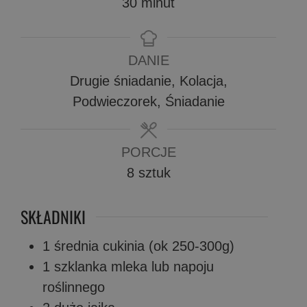
minuty
30
minut
DANIE
Drugie śniadanie, Kolacja,
Podwieczorek, Śniadanie
PORCJE
8
sztuk
SKŁADNIKI
1
średnia cukinia (ok 250-300g)
1
szklanka mleka lub napoju
roślinnego