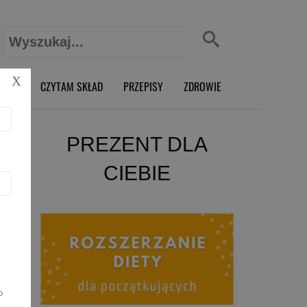
Szukaj:
X
O RD
CZYTAM SKŁAD
PRZEPISY
ZDROWIE
PREZENT DLA
CIEBIE
o