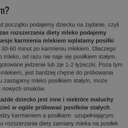
em?
d początku podajemy dziecku na żądanie, czyli
zas rozszerzania diety mleko podajemy
 sesje karmienia mlekiem wplatamy posiłki
j 30-60 minut po karmieniu mlekiem. Dlaczego
o mleko, od razu nie naje się posiłkiem stałym.
ygotowane jedzenie lub zje 1-2 łyżeczki. Poza tym
 mlekiem, jest bardziej chętne do próbowania
u zastąpimy mleko posiłkiem stałym, może
ać nowych smaków.
każde dziecko jest inne i niektóre maluchy
cieć w ogóle próbować posiłków stałych
.
dzy karmieniem a posiłkiem uzupełniającym.
ku rozszerzania diety zamiany mleka na posiłek