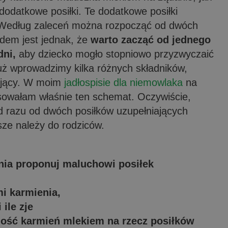
odatkowe posiłki. Te dodatkowe posiłki
 Według zaleceń można rozpocząć od dwóch
dem jest jednak, że
warto zacząć od jednego
dni,
aby dziecko mogło stopniowo przyzwyczaić
uż wprowadzimy kilka różnych składników,
iający. W moim
jadłospisie dla niemowlaka
na
osowałam właśnie ten schemat. Oczywiście,
od razu od dwóch posiłków uzupełniających
sze należy do rodziców.
nia proponuj maluchowi posiłek
i karmienia,
 ile zje
lość karmień mlekiem na rzecz posiłków