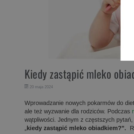
Kiedy zastąpić mleko obi
20 maja 2024
Wprowadzanie nowych pokarmów do diety
ale też wyzwanie dla rodziców. Podczas
wątpliwości. Jednym z częstszych pytań, 
„
kiedy zastąpić mleko obiadkiem?”.
Ro