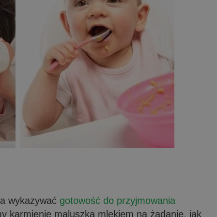
yna wykazywać
gotowość do przyjmowania
my karmienie maluszka mlekiem na żądanie, jak