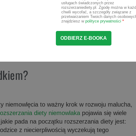
usługach świadczonych przez
rozszerzaniediety.pl. Zgodę można w każd
chwili wycofać, a szczegóły związane z
przetwarzaniem Twoich danych osobowyc
znajdziesz w
polityce prywatności
*
adkiem?
 niemowlęcia to ważny krok w rozwoju malucha,
rozszerzania diety niemowlaka
pojawia się wiele
jakie pada na początku rozszerzania diety jest:
dzice z niecierpliwością wyczekują tego