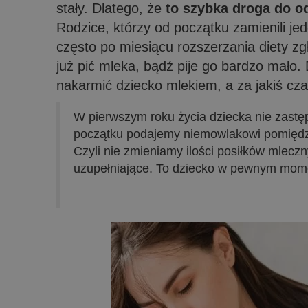
stały. Dlatego, że
to szybka droga do od
Rodzice, którzy od początku zamienili jed
często po miesiącu rozszerzania diety zg
już pić mleka, bądź pije go bardzo mało. D
nakarmić dziecko mlekiem, a za jakiś cza
W pierwszym roku życia dziecka
nie zastę
początku podajemy niemowlakowi pomiędzy 
Czyli nie zmieniamy ilości posiłków mlecz
uzupełniające. To dziecko w pewnym mom