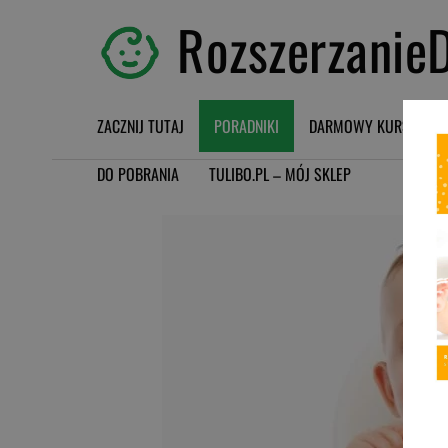
RozszerzanieD
ZACZNIJ TUTAJ
PORADNIKI
DARMOWY KURS BLW
DO POBRANIA
TULIBO.PL – MÓJ SKLEP