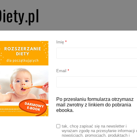
iety.pl
PIERWSZE SMAKI
ROZSZERZANIE DIETY
BLW
AKCESORIA D
Imię
*
Email
*
Po przesłaniu formularza otrzymasz
mail zwrotny z linkiem do pobrania
ebooka.
tak, chcę zapisać się na newsletter i
wyrażam zgodę na przesyłanie informacji 
nowościach, promocjach, produktach i