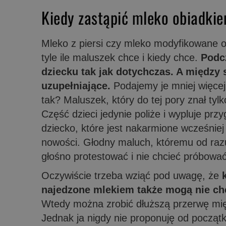
Kiedy zastąpić mleko obiadki
Mleko z piersi czy mleko modyfikowane o
tyle ile maluszek chce i kiedy chce.
Podc
dziecku tak jak dotychczas. A między
uzupełniające.
Podajemy je mniej więce
tak? Maluszek, który do tej pory znał tylk
Część dzieci jedynie poliże i wypluje prz
dziecko, które jest nakarmione wcześniej
nowości. Głodny maluch, któremu od raz
głośno protestować i nie chcieć próbow
Oczywiście trzeba wziąć pod uwagę, że
najedzone mlekiem także mogą nie ch
Wtedy można zrobić dłuższą przerwę mię
Jednak ja nigdy nie proponuję od począt