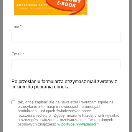
Ciasteczka z ciecierzycy
Imię
*
10 sierpnia 2020
Bardzo orzechowe, pyszne, miękkie i
rozpływające się w ustach ciasteczka z
Email
*
ciecierzycy. Przepis pochodzi z e-booka
ŻELAZO NATURALNIE
. Jeśli
potrzebujesz więcej przepisów bogatych
Po przesłaniu formularza otrzymasz mail zwrotny z
w żelazo, zerknij tutaj:
Przepisy bogate w
linkiem do pobrania ebooka.
żelazo.
tak, chcę zapisać się na newsletter i wyrażam zgodę na
⠀⠀
przesyłanie informacji o nowościach, promocjach,
produktach i usługach świadczonych przez
rozszerzaniediety.pl. Zgodę można w każdej chwili wycofać,
a szczegóły związane z przetwarzaniem Twoich danych
Przepyszne ciasteczka z ciecierzycy.
osobowych znajdziesz w
polityce prywatności
*
Można podawać jako przekąskę