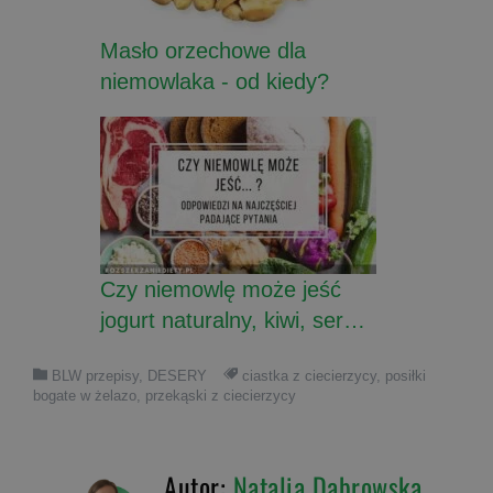
Masło orzechowe dla
niemowlaka - od kiedy?
Czy niemowlę może jeść
jogurt naturalny, kiwi, ser…
BLW przepisy
,
DESERY
ciastka z ciecierzycy
,
posiłki
bogate w żelazo
,
przekąski z ciecierzycy
Autor:
Natalia Dąbrowska