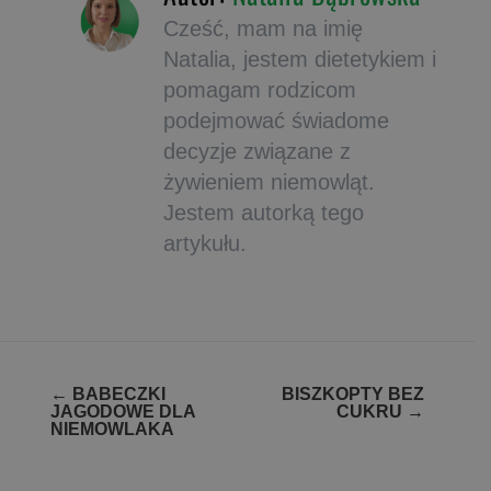
Cześć, mam na imię
Natalia, jestem dietetykiem i
pomagam rodzicom
podejmować świadome
decyzje związane z
żywieniem niemowląt.
Jestem autorką tego
artykułu.
Zobacz
←
BABECZKI
BISZKOPTY BEZ
JAGODOWE DLA
CUKRU
→
wpisy
NIEMOWLAKA