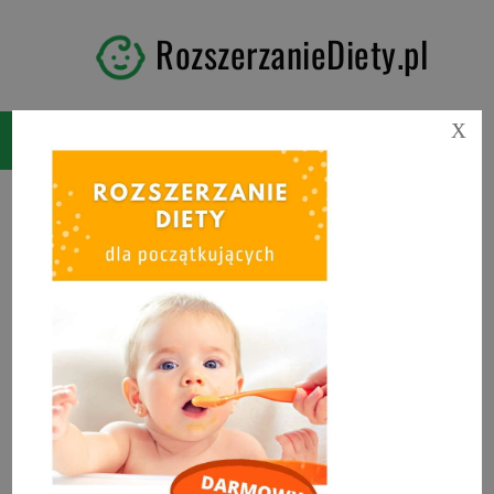
RozszerzanieDiety.pl
X