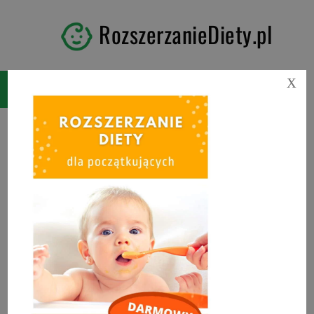
RozszerzanieDiety.pl
X