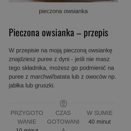
pieczona owsianka
Pieczona owsianka – przepis
W przepisie na moją pieczoną owsiankę
znajdziesz puree z dyni - jeśli nie masz
tego składnika, możesz go podmienić na
puree z marchwi/batata lub z owoców np.
jabłka lub gruszki.
PRZYGOTO
CZAS
W SUMIE
minuty
WANIE
GOTOWANI
40
minut
minuty
10
minut
A