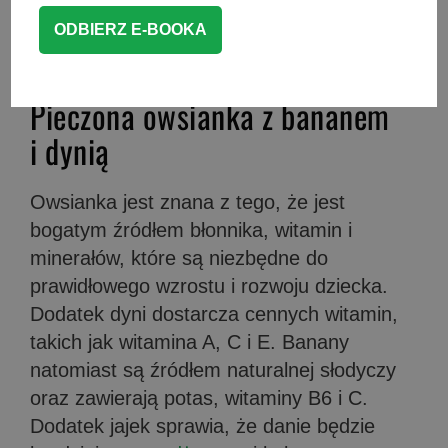
kawałki, które łatwo będzie maluchowi
chwycić i samemu włożyć do buzi.
Pieczona owsianka z bananem
i dynią
Owsianka jest znana z tego, że jest
bogatym źródłem błonnika, witamin i
minerałów, które są niezbędne do
prawidłowego wzrostu i rozwoju dziecka.
Dodatek dyni dostarcza cennych witamin,
takich jak witamina A, C i E. Banany
natomiast są źródłem naturalnej słodyczy
oraz zawierają potas, witaminy B6 i C.
Dodatek jajek sprawia, że danie będzie