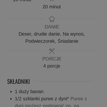
minuty
20
minut
DANIE
Deser, drudie danie, Na wynos,
Podwieczorek, Śniadanie
PORCJE
4
porcje
SKŁADNIKI
1
duży banan
1/2
szklanki
puree z dyni*
Puree z
dyni możesz podmienić np. na