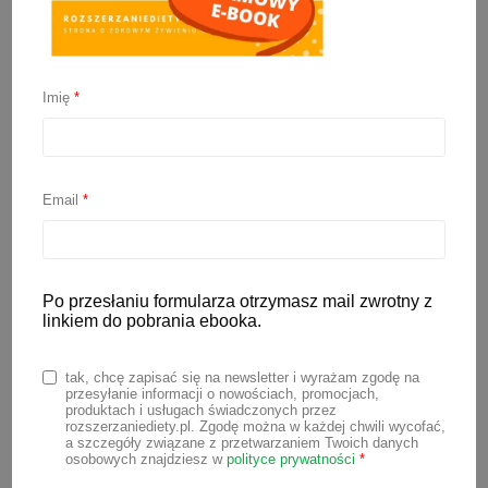
Pieczona owsianka
Imię
*
2 października 2023
Wprowadzanie do diety niemowlęcia
nowych dań o różnych smakach i
Email
*
konsystencjach to ważny etap jego
rozwoju.
Pieczona owsianka
to
doskonały wybór, który dostarczy nie
Po przesłaniu formularza otrzymasz mail zwrotny z
tylko doznań smakowych, ale także wielu
linkiem do pobrania ebooka.
składników odżywczych. To łatwe, szybkie
tak, chcę zapisać się na newsletter i wyrażam zgodę na
w przygotowaniu i zdrowe danie, które
przesyłanie informacji o nowościach, promocjach,
produktach i usługach świadczonych przez
sprawdzi się podczas rozszerzania diety
rozszerzaniediety.pl. Zgodę można w każdej chwili wycofać,
niemowlaka
metodą BLW
. Taką owsiankę
a szczegóły związane z przetwarzaniem Twoich danych
osobowych znajdziesz w
polityce prywatności
*
po wystudzeniu możesz pokroić w