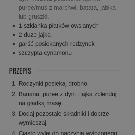
puree/mus z marchwi, batata, jabłka
lub gruszki.
1
szklanka
płatków owsianych
2
duże
jajka
garść
posiekanych rodzynek
szczypta
cynamonu
PRZEPIS
Rodzynki posiekaj drobno.
Banana, puree z dyni i jajka zblenduj
na gładką masę.
Dodaj pozostałe składniki i dobrze
wymieszaj.
Ciasto wylej do naczynia wyłożonego