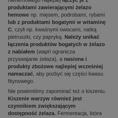
niehemowego najlepiej
łączyć je z
produktami zawierającymi żelazo
hemowe
np. mięsem, podrobami, rybami
lub z produktami bogatymi w witaminę
C
, czyli np. kwaśnymi owocami, natką
pietruszki, czy papryką.
Należy unikać
łączenia produktów bogatych w żelazo
z nabiałem
(wapń ogranicza
przyswajanie żelaza), a
nasiona i
produkty zbożowe najlepiej wcześniej
namaczać
, aby pozbyć się części kwasu
fitynowego.
Nie powinniśmy zapominać też o kiszeniu.
Kiszenie warzyw również jest
czynnikiem zwiększającym
dostępność żelaza.
Fermentacja, która