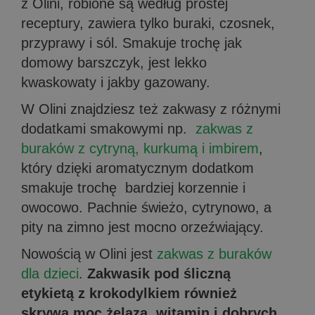
z Olini, robione są według prostej
receptury, zawiera tylko buraki, czosnek,
przyprawy i sól. Smakuje trochę jak
domowy barszczyk, jest lekko
kwaskowaty i jakby gazowany.
W Olini znajdziesz też zakwasy z różnymi
dodatkami smakowymi np.
zakwas z
buraków z cytryną, kurkumą i imbirem
,
który dzięki aromatycznym dodatkom
smakuje trochę bardziej korzennie i
owocowo. Pachnie świeżo, cytrynowo, a
pity na zimno jest mocno orzeźwiający.
Nowością w Olini jest
zakwas z buraków
dla dzieci
.
Zakwasik pod śliczną
etykietą z krokodylkiem również
skrywa moc żelaza, witamin i dobrych