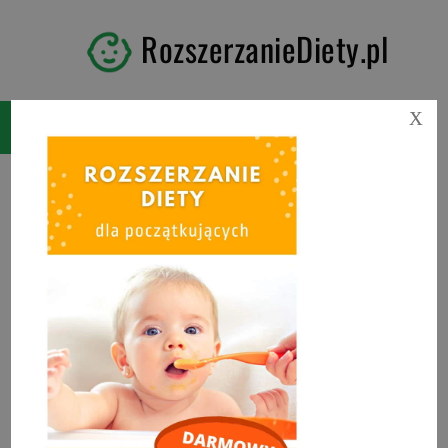
RozszerzanieDiety.pl
X