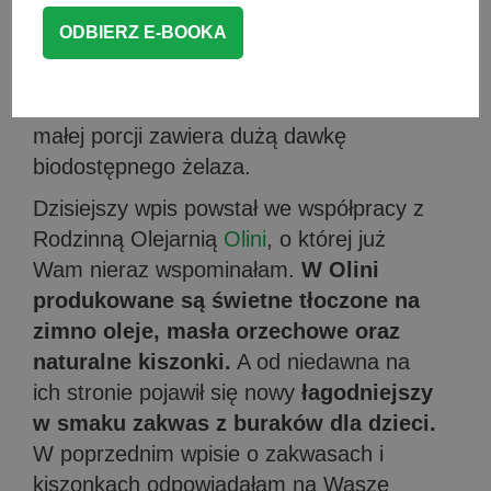
żelazo. Świetną formą na naturalne
podniesienie poziomu żelaza jest
uzupełnienie diety o
produkty bogate w
żelazo np. zakwas z buraków
, który w
małej porcji zawiera dużą dawkę
biodostępnego żelaza.
Dzisiejszy wpis powstał we współpracy z
Rodzinną Olejarnią
Olini
, o której już
Wam nieraz wspominałam.
W Olini
produkowane są świetne tłoczone na
zimno oleje, masła orzechowe oraz
naturalne kiszonki.
A od niedawna na
ich stronie pojawił się nowy
łagodniejszy
w smaku zakwas z buraków dla dzieci.
W poprzednim wpisie o zakwasach i
kiszonkach odpowiadałam na Wasze