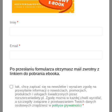
Zakwas z buraków dla
dzieci – na niskie żelazo i
Imię
*
anemię?
18 maja 2021
Email
*
Żelazo to pierwiastek, który jest
niezbędny do prawidłowego
Po przesłaniu formularza otrzymasz mail zwrotny z
funkcjonowania organizmu, dlatego nie
linkiem do pobrania ebooka.
powinno zabraknąć go w naszej
codziennej diecie.
Szczególnie na
tak, chcę zapisać się na newsletter i wyrażam zgodę na
przesyłanie informacji o nowościach, promocjach,
niedobory żelaza narażone są kobiety
produktach i usługach świadczonych przez
rozszerzaniediety.pl. Zgodę można w każdej chwili wycofać,
w ciąży, niemowlęta i małe dzieci.
To
a szczegóły związane z przetwarzaniem Twoich danych
osobowych znajdziesz w
polityce prywatności
*
one mają największe zapotrzebowanie na