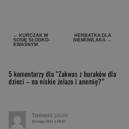
Zobacz
←
KURCZAK W
HERBATKA DLA
SOSIE SŁODKO-
NIEMOWLAKA
→
wpisy
KWAŚNYM
5 komentarzy dla “Zakwas z buraków dla
dzieci – na niskie żelazo i anemię?”
Tomasz
pisze:
19 maja 2021 o 08:57