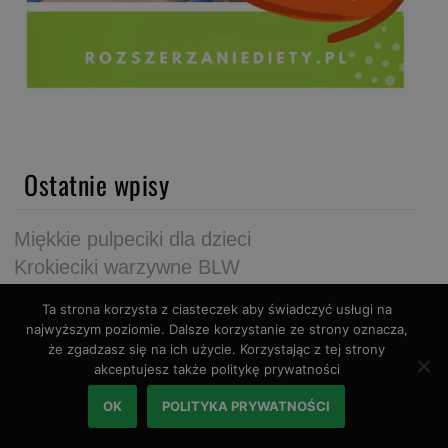
Ostatnie wpisy
Miękkie pulpeciki dla dzieci
Krokieciki warzywne BLW
Gęsta pomidorowa z ryżem dla niemowlaka
Ta strona korzysta z ciasteczek aby świadczyć usługi na
Jakie warzywa dla niemowlaka i kiedy
najwyższym poziomie. Dalsze korzystanie ze strony oznacza,
wprowadzić?
że zgadzasz się na ich użycie. Korzystając z tej strony
akceptujesz także politykę prywatności
Jakie owoce dla niemowlaka i kiedy
wprowadzić?
OK
POLITYKA PRYWATNOŚCI
Woda dla niemowląt – ranking