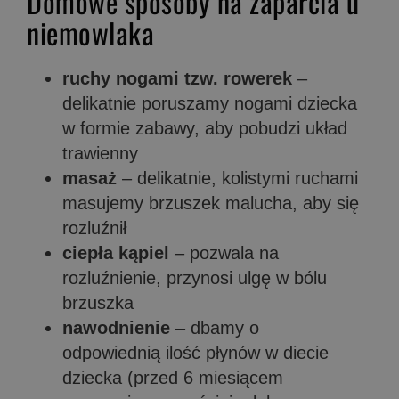
Domowe sposoby na zaparcia u
niemowlaka
ruchy nogami tzw. rowerek
–
delikatnie poruszamy nogami dziecka
w formie zabawy, aby pobudzi układ
trawienny
masaż
– delikatnie, kolistymi ruchami
masujemy brzuszek malucha, aby się
rozluźnił
ciepła kąpiel
– pozwala na
rozluźnienie, przynosi ulgę w bólu
brzuszka
nawodnienie
– dbamy o
odpowiednią ilość płynów w diecie
dziecka (przed 6 miesiącem