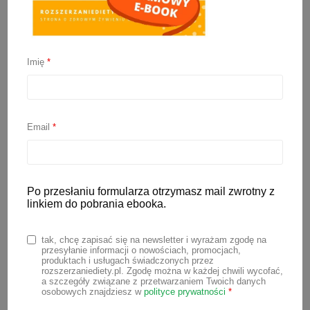
Zaparcia u niemowlaka –
lista produktów, które
Imię
*
mogą pomóc
6 stycznia 2023
Email
*
Początki
rozszerzania diety
nie zawsze
wyglądają tak, jak sobie wymarzyliśmy.
Po przesłaniu formularza otrzymasz mail zwrotny z
Często w tym okresie u maluchów
linkiem do pobrania ebooka.
pojawiają się nieprzyjemne dolegliwości
ze strony układu pokarmowego, który
tak, chcę zapisać się na newsletter i wyrażam zgodę na
przesyłanie informacji o nowościach, promocjach,
dopiero uczy się trawić produkty inne niż
produktach i usługach świadczonych przez
rozszerzaniediety.pl. Zgodę można w każdej chwili wycofać,
mleko. Pojawiają się wtedy gazy, bóle
a szczegóły związane z przetwarzaniem Twoich danych
osobowych znajdziesz w
polityce prywatności
*
brzucha, biegunki, czy właśnie zaparcia, o