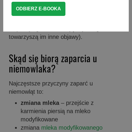
których chciałam Wam dzisiaj trochę
opowiedzieć. Pamiętajcie, że
zaparcia u
niemowlaka
nie muszą być powodem do
niepokoju (jeśli nie trwają zbyt długo i nie
towarzyszą im inne objawy).
Skąd się biorą zaparcia u
niemowlaka?
Najczęstsze przyczyny zaparć u
niemowląt to:
zmiana mleka
– przejście z
karmienia piersią na mleko
modyfikowane
zmiana
mleka modyfikowanego