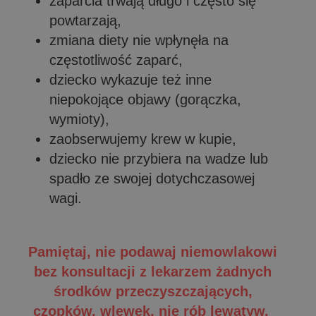
zaparcia trwają długo i często się
powtarzają,
zmiana diety nie wpłynęła na
częstotliwość zaparć,
dziecko wykazuje też inne
niepokojące objawy (gorączka,
wymioty),
zaobserwujemy krew w kupie,
dziecko nie przybiera na wadze lub
spadło ze swojej dotychczasowej
wagi.
Pamiętaj, nie podawaj niemowlakowi
bez konsultacji z lekarzem żadnych
środków przeczyszczających,
czopków, wlewek, nie rób lewatyw.