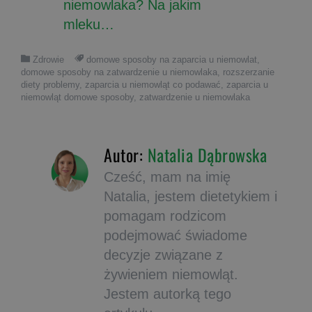
niemowlaka? Na jakim
mleku…
Zdrowie
domowe sposoby na zaparcia u niemowlat
,
domowe sposoby na zatwardzenie u niemowlaka
,
rozszerzanie
diety problemy
,
zaparcia u niemowląt co podawać
,
zaparcia u
niemowląt domowe sposoby
,
zatwardzenie u niemowlaka
Autor:
Natalia Dąbrowska
Cześć, mam na imię
Natalia, jestem dietetykiem i
pomagam rodzicom
podejmować świadome
decyzje związane z
żywieniem niemowląt.
Jestem autorką tego