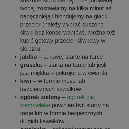
suszone śliwki ciepłą, przegotowaną
wodą, zostawiamy na kilka minut aż
napęcznieją i blendujemy na gładki
przecier (należy wybrać suszone
śliwki bez konserwantów). Można też
kupić gotowy przecier śliwkowy w
słoiczku.
jabłko
– surowe, starte na tarce
gruszka
– starta na tarce lub jeśli
jest miękka – pokrojona w ćwiartki
kiwi
– w formie musu lub
bezpiecznych kawałków
ogórek zielony
–
ogórek dla
niemowlaka
powinien być starty na
tarce lub w formie bezpiecznych
długich kawałków