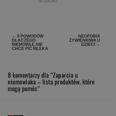
artykułu.
Zobacz
←
8 POWODÓW
NEOFOBIA
DLACZEGO
ŻYWIENIOWA U
wpisy
NIEMOWLĘ NIE
DZIECI
→
CHCE PIĆ MLEKA
8 komentarzy dla “Zaparcia u
niemowlaka – lista produktów, które
mogą pomóc”