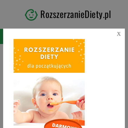
RozszerzanieDiety.pl
X