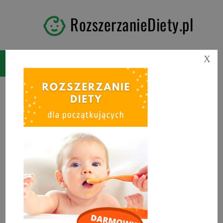
RozszerzanieDiety.pl
X