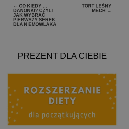
Zobacz
←
OD KIEDY …
TORT LEŚNY
DANONKI? CZYLI
MECH
→
wpisy
JAK WYBRAĆ
PIERWSZY SEREK
DLA NIEMOWLAKA
PREZENT DLA CIEBIE