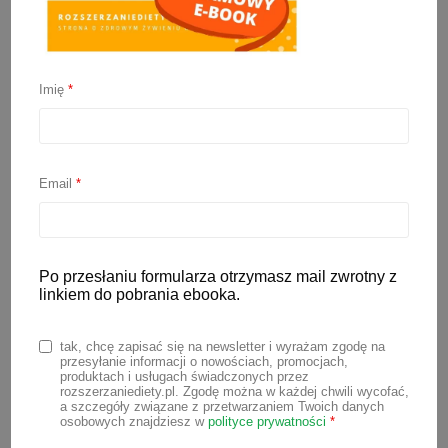
Serek homogenizowany
naturalny – zestawienie
Imię
*
serków
21 czerwca 2022
Email
*
Czy istnieją serki homogenizowane z
dobrym składem? Tak! Czy można
Po przesłaniu formularza otrzymasz mail zwrotny z
znaleźć serki bez cukru? Owszem 🙂
linkiem do pobrania ebooka.
Zapraszam na zestawienie serków, w
którym znajdziesz tylko produkty
tak, chcę zapisać się na newsletter i wyrażam zgodę na
przesyłanie informacji o nowościach, promocjach,
naturalne, bez cukru, zagęstników,
produktach i usługach świadczonych przez
rozszerzaniediety.pl. Zgodę można w każdej chwili wycofać,
barwników i aromatów.
Serek
a szczegóły związane z przetwarzaniem Twoich danych
osobowych znajdziesz w
polityce prywatności
*
homogenizowany naturalny
może być