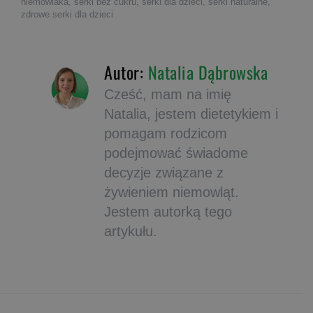
niemowlaka
,
serki bez cukru
,
serki dla dzieci
,
serki naturalne
,
zdrowe serki dla dzieci
Autor:
Natalia Dąbrowska
Cześć, mam na imię
Natalia, jestem dietetykiem i
pomagam rodzicom
podejmować świadome
decyzje związane z
żywieniem niemowląt.
Jestem autorką tego
artykułu.