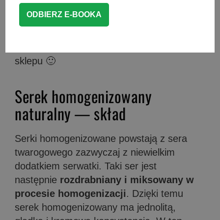
świetną przekąską lub dodatkiem do
posiłku, a połączony ze świeżymi
owocami stanie się serkiem smakowym,
sto razy zdrowszym niż serki owocowe ze
sklepu 🙂
Serek homogenizowany
naturalny — skład
Serki homogenizowane powstają z sera
twarogowego zazwyczaj z niewielkim
dodatkiem serwatki. Taki ser jest
następnie
rozdrabniany i miksowany w
procesie homogenizacji
. Dzięki temu
serek homogenizowany ma jednolitą,