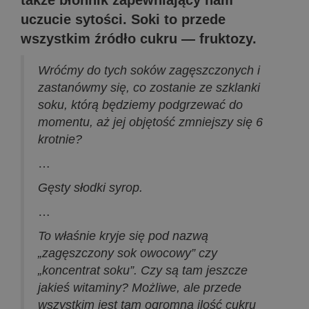
także błonnik zapewniający nam
uczucie sytości. Soki to przede
wszystkim źródło cukru — fruktozy.
Wróćmy do tych soków zagęszczonych i
zastanówmy się, co zostanie ze szklanki
soku, którą będziemy podgrzewać do
momentu, aż jej objętość zmniejszy się 6
krotnie?
…
Gęsty słodki syrop.
…
To właśnie kryje się pod nazwą
„zagęszczony sok owocowy” czy
„koncentrat soku”. Czy są tam jeszcze
jakieś witaminy? Możliwe, ale przede
wszystkim jest tam ogromna ilość cukru