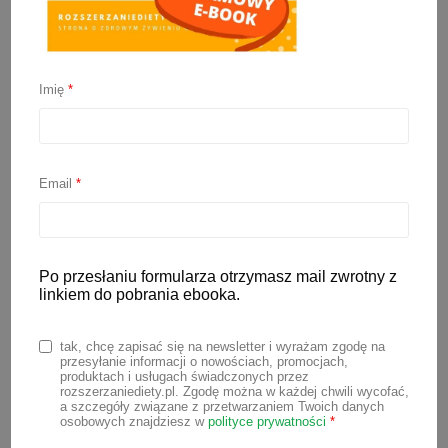
Ciasteczka dla dzieci –
porównanie składu
Imię
*
5 czerwca 2023
Email
*
Dzisiaj pod lupę wzięłam
ciasteczka dla
dzieci
. Sprawdzimy, czy faktycznie
ciasteczka dla niemowlaka
są bez cukru,
Po przesłaniu formularza otrzymasz mail zwrotny z
jak zapewniają producenci. I czy
linkiem do pobrania ebooka.
niemowlęta podczas
rozszerzania diety
w
ogóle potrzebują słodkich przekąsek
tak, chcę zapisać się na newsletter i wyrażam zgodę na
między posiłkami. Jeśli interesuje Cię ten
przesyłanie informacji o nowościach, promocjach,
produktach i usługach świadczonych przez
temat, zapraszam do lektury.
rozszerzaniediety.pl. Zgodę można w każdej chwili wycofać,
a szczegóły związane z przetwarzaniem Twoich danych
osobowych znajdziesz w
polityce prywatności
*