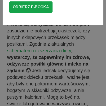
Słodkie przekąski dla
niemowląt?
Pewnie się domyślasz, że niemowlęta w
zasadzie nie potrzebują ciasteczek, czy
innych sklepowych przekąsek między
posiłkami. Zgodnie z aktualnych
schematem rozszerzania diety
,
wystarczy, że zapewnimy im zdrowe,
odżywcze posiłki główne i mleko na
żądanie 🙂
Jeśli jednak decydujemy się
podawać dziecku przekąski, ważne jest,
aby były one pokarmem wartościowym,
bogatym w składniki odżywcze, a nie
pustymi kaloriami. Mogą to być np.
świeże lub gotowane warzywa, owoce,