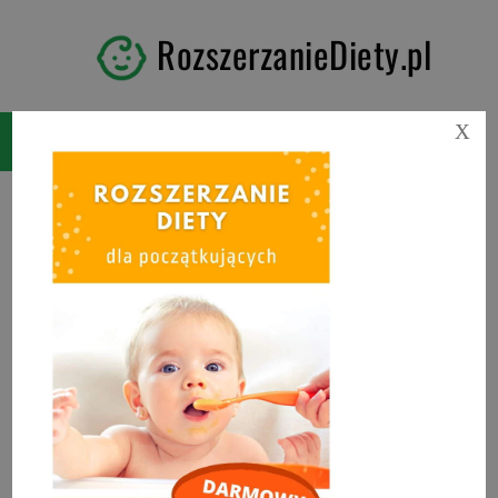
RozszerzanieDiety.pl
X