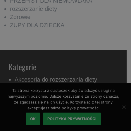
PRZEPISY DLA NIEMOWLAKA
rozszerzanie diety
Zdrowie
ZUPY DLA DZIECKA
Kategorie
Akcesoria do rozszerzania diety
BLW
Ta strona korzysta z ciasteczek aby świadczyć usługi na
BLW przepisy
najwyższym poziomie. Dalsze korzystanie ze strony oznacza,
że zgadzasz się na ich użycie. Korzystając z tej strony
czytam skład
akceptujesz także politykę prywatności
DESERY
OK
POLITYKA PRYWATNOŚCI
karmienie piersią
KASZKI