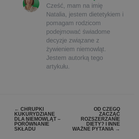
Cześć, mam na imię
Natalia, jestem dietetykiem i
pomagam rodzicom
podejmować świadome
decyzje związane z
żywieniem niemowląt.
Jestem autorką tego
artykułu.
Zobacz
←
CHRUPKI
OD CZEGO
KUKURYDZIANE
ZACZĄĆ
wpisy
DLA NIEMOWLĄT –
ROZSZERZANIE
PORÓWNANIE
DIETY? I INNE
SKŁADU
WAŻNE PYTANIA
→