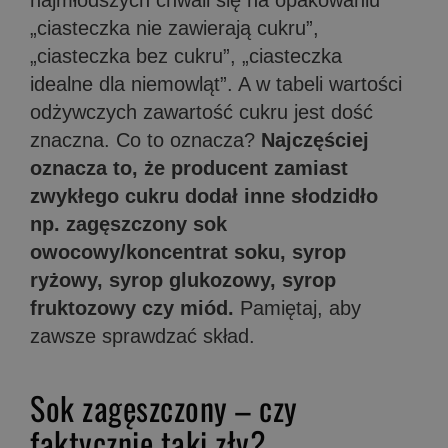
najmłodszych chwali się na opakowaniu
„ciasteczka nie zawierają cukru”,
„ciasteczka bez cukru”, „ciasteczka
idealne dla niemowląt”. A w tabeli wartości
odżywczych zawartość cukru jest dość
znaczna. Co to oznacza?
Najczęściej
oznacza to, że producent zamiast
zwykłego cukru dodał inne słodzidło
np. zagęszczony sok
owocowy/koncentrat soku, syrop
ryżowy, syrop glukozowy, syrop
fruktozowy czy miód.
Pamiętaj, aby
zawsze sprawdzać skład.
Sok zagęszczony – czy
faktycznie taki zły?