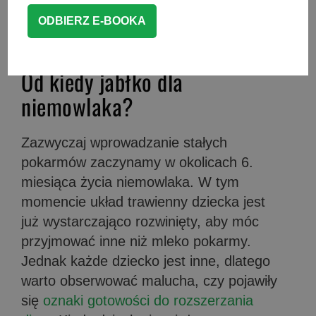
dodałam również proste
przepisy dla
niemowlaka
z jabłkiem w roli głównej.
Od kiedy jabłko dla
niemowlaka?
Zazwyczaj wprowadzanie stałych
pokarmów zaczynamy w okolicach 6.
miesiąca życia niemowlaka. W tym
momencie układ trawienny dziecka jest
już wystarczająco rozwinięty, aby móc
przyjmować inne niż mleko pokarmy.
Jednak każde dziecko jest inne, dlatego
warto obserwować malucha, czy pojawiły
się
oznaki gotowości do rozszerzania