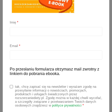
Jabłko dla niemowlaka
Imię
*
17 sierpnia 2023
Jabłko to jeden z pierwszych owoców,
który wielu rodziców wybiera ze względu
Email
*
na jego łagodny smak, a także na
dostępność. Jabłka w naszym kraju
dostępne są praktycznie przez cały rok.
Po przesłaniu formularza otrzymasz mail zwrotny z
Dlatego jabłko to świetny wybór na jeden
linkiem do pobrania ebooka.
z pierwszych smaków dla niemowlaka.
tak, chcę zapisać się na newsletter i wyrażam zgodę na
Od kiedy
jabłko dla niemowlaka
? Jak
przesyłanie informacji o nowościach, promocjach,
produktach i usługach świadczonych przez
wybierać jabłka i jak je przygotowywać dla
rozszerzaniediety.pl. Zgodę można w każdej chwili wycofać,
maluszka? Odpowiedź znajdziesz w
a szczegóły związane z przetwarzaniem Twoich danych
osobowych znajdziesz w
polityce prywatności
*
artykule poniżej. Na końcu artykułu