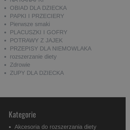
OBIAD DLA DZIECKA
PAPKI I PRZECIERY
Pierwsze smaki
PLACUSZKI I GOFRY
POTRAWY Z JAJEK
PRZEPISY DLA NIEMOWLAKA
rozszerzanie diety
Zdrowie
ZUPY DLA DZIECKA
Kategorie
Akcesoria do rozszerzania diety