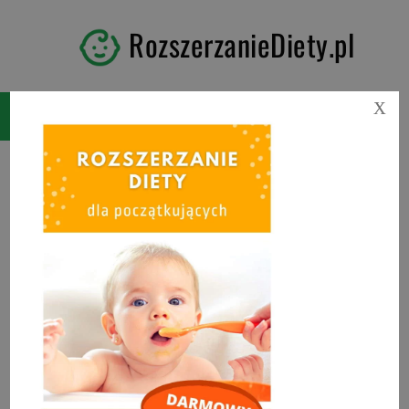
RozszerzanieDiety.pl
X