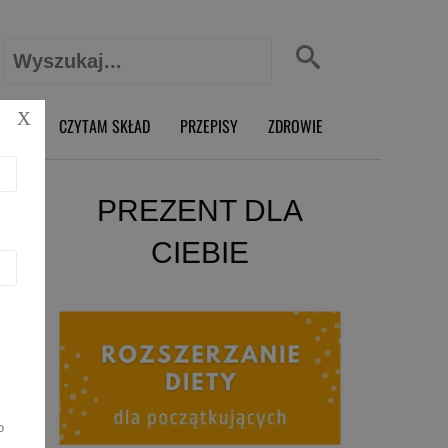
Szukaj:
X
O RD
CZYTAM SKŁAD
PRZEPISY
ZDROWIE
PREZENT DLA
CIEBIE
o