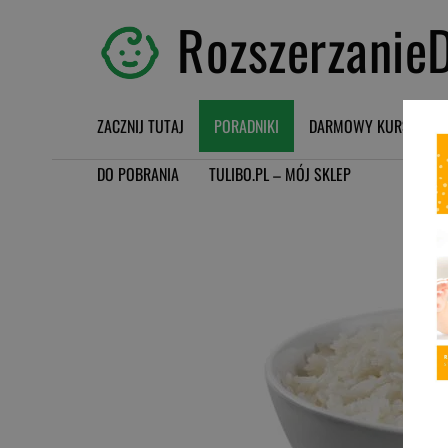
RozszerzanieD
ZACZNIJ TUTAJ
PORADNIKI
DARMOWY KURS BLW
DO POBRANIA
TULIBO.PL – MÓJ SKLEP