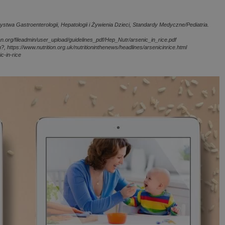
twa Gastroenterologii, Hepatologii i Żywienia Dzieci, Standardy Medyczne/Pediatria.
.org/fileadmin/user_upload/guidelines_pdf/Hep_Nutr/arsenic_in_rice.pdf
rn?, https://www.nutrition.org.uk/nutritioninthenews/headlines/arsenicinrice.html
c-in-rice