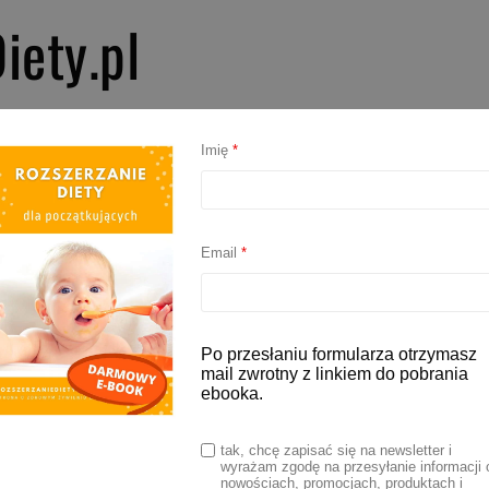
iety.pl
PIERWSZE SMAKI
ROZSZERZANIE DIETY
BLW
AKCESORIA D
Imię
*
Email
*
Po przesłaniu formularza otrzymasz
mail zwrotny z linkiem do pobrania
ebooka.
tak, chcę zapisać się na newsletter i
wyrażam zgodę na przesyłanie informacji 
nowościach, promocjach, produktach i