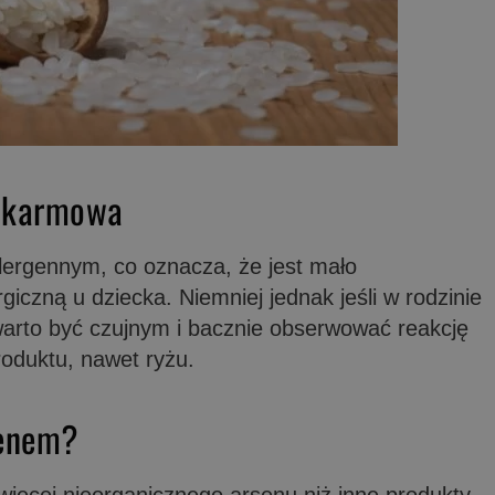
pokarmowa
alergennym, co oznacza, że jest mało
iczną u dziecka. Niemniej jednak jeśli w rodzinie
warto być czujnym i bacznie obserwować reakcję
oduktu, nawet ryżu.
senem?
więcej nieorganicznego arsenu niż inne produkty,