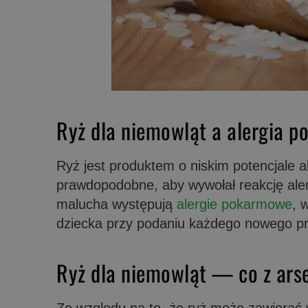
Ryż dla niemowląt a alergia 
Ryż jest produktem o niskim potencjale 
prawdopodobne, aby wywołał reakcję alerg
malucha występują
alergie pokarmowe
, 
dziecka przy podaniu każdego nowego pr
Ryż dla niemowląt — co z ar
Ze względu na to, że ryż może zawierać 