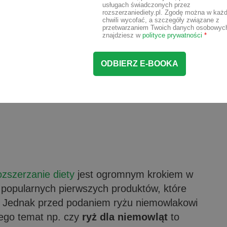
usługach świadczonych przez
rozszerzaniediety.pl. Zgodę można w każd
chwili wycofać, a szczegóły związane z
przetwarzaniem Twoich danych osobowyc
znajdziesz w
polityce prywatności
*
zszerzanie diety
jest ogromnym krokiem w
 popularnych pierwszych produktów, które
. Jednak przed podaniem ryżu niemowlakowi
 jego temat np. czy
ryż dla niemowląt
to