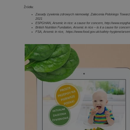
Źródła:
Zasady żywienia zdrowych niemowląt. Zalecenia Polskiego Towarzys
2021
ESPGHAN, Arsenic in rice: a cause for concern, http://www.espghan
British Nutrition Fundation, Arsenic in rice – is it a cause for conce
FSA,
Arsenic in rice,
https://www.food.gov.uk/safety-hygiene/arseni