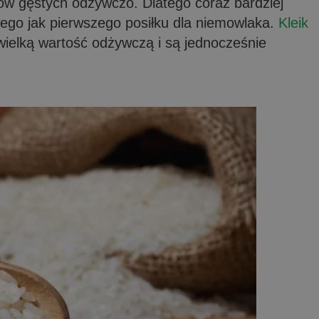
tów gęstych odżywczo. Dlatego coraz bardziej
ego jak pierwszego posiłku dla niemowlaka.
Kleik
ewielką wartość odżywczą i są jednocześnie