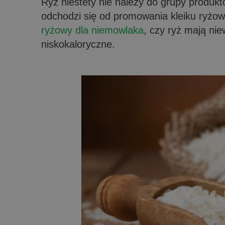
Ryż niestety nie należy do grupy produk
odchodzi się od promowania kleiku ryżow
ryżowy dla niemowlaka
, czy ryż mają ni
niskokaloryczne.