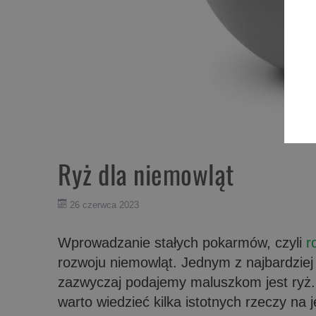
Ryż dla niemowląt
26 czerwca 2023
Wprowadzanie stałych pokarmów, czyli
ro
rozwoju niemowląt. Jednym z najbardziej
zazwyczaj podajemy maluszkom jest ryż
warto wiedzieć kilka istotnych rzeczy na