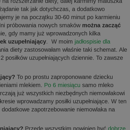
e na rozszerzanie diety, dalej karmimy maluszka
żądanie tak jak dotychczas, a dodatkowo
ajemy je na początku 30-60 minut po karmieniu
 dni próbowania nowych smaków
można zacząć
nie, gdy mamy już wprowadzonych kilka
łek uzupełniający
. W moim
jadłospisie dla
nia diety zastosowałam właśnie taki schemat. Ale
2 posiłków uzupełniających dziennie. To zawsze
ający?
To po prostu zaproponowane dziecku
ieniami mlekiem.
Po 6 miesiącu
samo mleko
czają już wszystkich niezbędnych niemowlakowi
kresie wprowadzamy posiłki uzupełniające. W ten
y dodatkowe zapotrzebowanie niemowlaka na
niający?
Przede wszystkim powinien być
dobrze