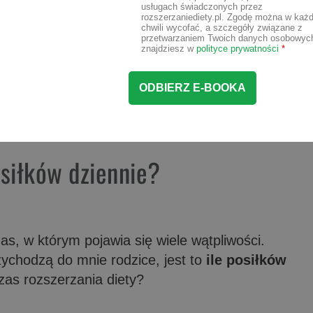
usługach świadczonych przez
rozszerzaniediety.pl. Zgodę można w każd
chwili wycofać, a szczegóły związane z
przetwarzaniem Twoich danych osobowyc
znajdziesz w
polityce prywatności
*
osiłków dziennie?
as, w którym pojawia się wiele wątpliwości.
ychodzą do mnie rodzice, jest to
ile posiłków
as rozszerzania diety?