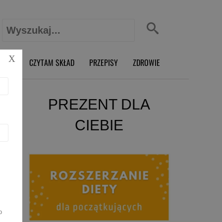
Szukaj:
X
O RD
CZYTAM SKŁAD
PRZEPISY
ZDROWIE
PREZENT DLA
CIEBIE
o