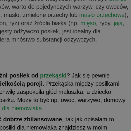
ków, warto do pojedynczych warzyw, czy owoców,
e
, masło, zmielone orzechy lub
masło orzechowe
),
on, ryż) oraz źródła białka (np.
mięso
, ryby,
jaja
,
gęsty odżywczo posiłek, jest idealny dla
wiera mnóstwo substancji odżywczych.
żni posiłek od
przekąski
? Jak się pewnie
ielkością porcji
. Przekąska między posiłkami
 chwilę zaspokoiła głód maluszka, a dziecko
posiłku. Może to być np. owoc, warzywo, domowy
el dla niemowlaka
.
ć dobrze zbilansowane
, tak jak opisałam to
posiłki dla niemowlaka znajdziesz w moim