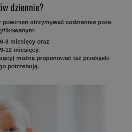
ków dziennie?
y powinien otrzymywać codziennie poza
dyfikowanym:
 6-8 miesięcy oraz
 9-12 miesięcy.
ięcy) można proponować też przekąski
ego potrzebują.