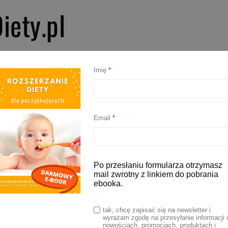
iety.pl
PIERWSZE SMAKI
ROZSZERZANIE DIETY
BLW
AKCESORIA D
Imię
*
Email
*
Po przesłaniu formularza otrzymasz
mail zwrotny z linkiem do pobrania
ebooka.
tak, chcę zapisać się na newsletter i
wyrażam zgodę na przesyłanie informacji 
nowościach, promocjach, produktach i