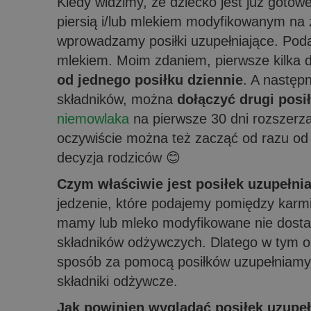
Kiedy widzimy, że dziecko jest już gotow
piersią i/lub mlekiem modyfikowanym na 
wprowadzamy posiłki uzupełniające. Pod
mlekiem. Moim zdaniem, pierwsze kilka
od jednego posiłku dziennie
. A następ
składników, można
dołączyć drugi posi
niemowlaka
na pierwsze 30 dni rozszerza
oczywiście można też zacząć od razu od 
decyzja rodziców 😊
Czym właściwie jest posiłek uzupełni
jedzenie, które podajemy pomiędzy karm
mamy lub mleko modyfikowane nie dostar
składników odżywczych. Dlatego w tym o
sposób za pomocą posiłków uzupełniam
składniki odżywcze.
Jak powinien wyglądać posiłek uzupeł