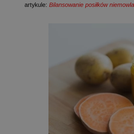
artykule:
Bilansowanie posiłków niemowla