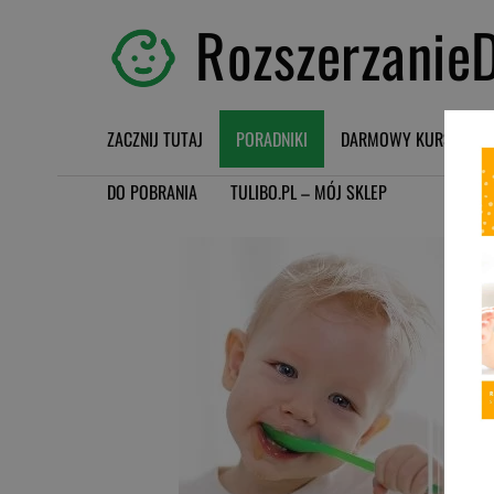
RozszerzanieD
ZACZNIJ TUTAJ
PORADNIKI
DARMOWY KURS BLW
DO POBRANIA
TULIBO.PL – MÓJ SKLEP