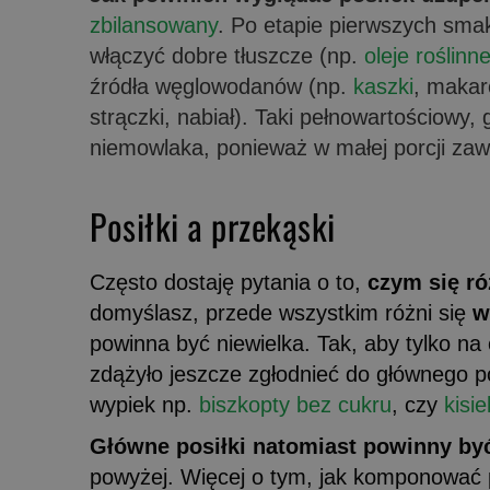
zbilansowany
. Po etapie pierwszych sma
włączyć dobre tłuszcze (np.
oleje roślinn
źródła węglowodanów (np.
kaszki
, makar
strączki, nabiał). Taki pełnowartościowy, 
niemowlaka, ponieważ w małej porcji za
Posiłki a przekąski
Często dostaję pytania o to,
czym się ró
domyślasz, przede wszystkim różni się
w
powinna być niewielka. Tak, aby tylko na
zdążyło jeszcze zgłodnieć do głównego 
wypiek np.
biszkopty bez cukru
, czy
kisi
Główne posiłki natomiast powinny by
powyżej. Więcej o tym, jak komponować 